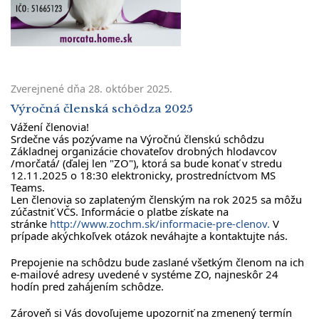
Zverejnené dňa
28. október 2025
.
Výročná členská schôdza 2025
Vážení členovia!
Srdečne vás pozývame na Výročnú členskú schôdzu
Základnej organizácie chovateľov drobných hlodavcov
/morčatá/ (ďalej len "ZO"), ktorá sa bude konať v stredu
12.11.2025 o 18:30 elektronicky, prostredníctvom MS
Teams.
Len členovia so zaplateným členským na rok 2025 sa môžu
zúčastniť VČS. Informácie o platbe získate na
stránke
http://www.zochm.sk/informacie-pre-clenov.
V
prípade akýchkoľvek otázok neváhajte a kontaktujte nás.
Prepojenie na schôdzu bude zaslané všetkým členom na ich
e-mailové adresy uvedené v systéme ZO, najneskôr 24
hodín pred zahájením schôdze.
Zároveň si Vás dovoľujeme upozorniť na zmenený termín