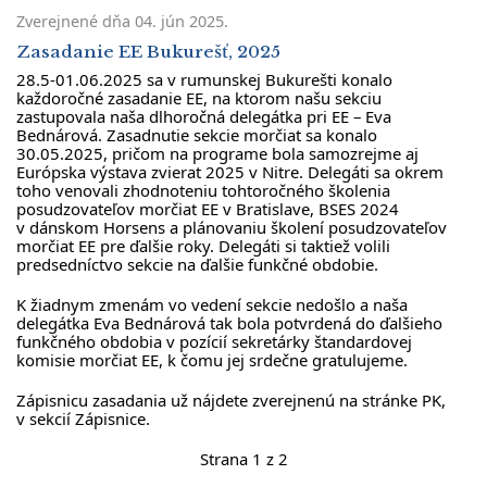
Zverejnené dňa
04. jún 2025
.
Zasadanie EE Bukurešť, 2025
28.5-01.06.2025 sa v rumunskej Bukurešti konalo
každoročné zasadanie EE, na ktorom našu sekciu
zastupovala naša dlhoročná delegátka pri EE – Eva
Bednárová. Zasadnutie sekcie morčiat sa konalo
30.05.2025, pričom na programe bola samozrejme aj
Európska výstava zvierat 2025 v Nitre. Delegáti sa okrem
toho venovali zhodnoteniu tohtoročného školenia
posudzovateľov morčiat EE v Bratislave, BSES 2024
v dánskom Horsens a plánovaniu školení posudzovateľov
morčiat EE pre ďalšie roky. Delegáti si taktiež volili
predsedníctvo sekcie na ďalšie funkčné obdobie.
K žiadnym zmenám vo vedení sekcie nedošlo a naša
delegátka Eva Bednárová tak bola potvrdená do ďalšieho
funkčného obdobia v pozícií sekretárky štandardovej
komisie morčiat EE, k čomu jej srdečne gratulujeme.
Zápisnicu zasadania už nájdete zverejnenú na stránke PK,
v sekcií Zápisnice.
Strana 1 z 2