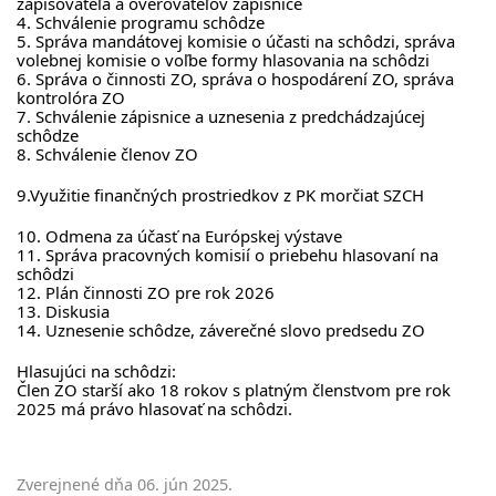
zapisovateľa a overovateľov zápisnice
4. Schválenie programu schôdze
5. Správa mandátovej komisie o účasti na schôdzi, správa
volebnej komisie o voľbe formy hlasovania na schôdzi
6. Správa o činnosti ZO, správa o hospodárení ZO, správa
kontrolóra ZO
7. Schválenie zápisnice a uznesenia z predchádzajúcej
schôdze
8. Schválenie členov ZO
9.Využitie finančných prostriedkov z PK morčiat SZCH
10. Odmena za účasť na Európskej výstave
11. Správa pracovných komisií o priebehu hlasovaní na
schôdzi
12. Plán činnosti ZO pre rok 2026
13. Diskusia
14. Uznesenie schôdze, záverečné slovo predsedu ZO
Hlasujúci na schôdzi:
Člen ZO starší ako 18 rokov s platným členstvom pre rok
2025 má právo hlasovať na schôdzi.
Zverejnené dňa
06. jún 2025
.