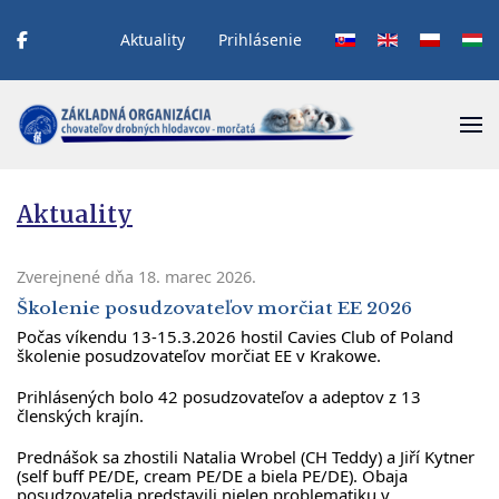
Aktuality
Prihlásenie
Vyberte váš jazyk
Aktuality
Zverejnené dňa
18. marec 2026
.
Školenie posudzovateľov morčiat EE 2026
Počas víkendu 13-15.3.2026 hostil Cavies Club of Poland
školenie posudzovateľov morčiat EE v Krakowe.
Prihlásených bolo 42 posudzovateľov a adeptov z 13
členských krajín.
Prednášok sa zhostili Natalia Wrobel (CH Teddy) a Jiří Kytner
(self buff PE/DE, cream PE/DE a biela PE/DE). Obaja
posudzovatelia predstavili nielen problematiku v