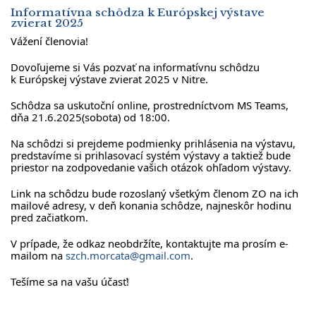
Informatívna schôdza k Európskej výstave
zvierat 2025
Vážení členovia!
Dovoľujeme si Vás pozvať na informatívnu schôdzu
k Európskej výstave zvierat 2025 v Nitre.
Schôdza sa uskutoční online, prostredníctvom MS Teams,
dňa 21.6.2025(sobota) od 18:00.
Na schôdzi si prejdeme podmienky prihlásenia na výstavu,
predstavíme si prihlasovací systém výstavy a taktiež bude
priestor na zodpovedanie vašich otázok ohľadom výstavy.
Link na schôdzu bude rozoslaný všetkým členom ZO na ich
mailové adresy, v deň konania schôdze, najneskôr hodinu
pred začiatkom.
V prípade, že odkaz neobdržíte, kontaktujte ma prosím e-
mailom na
szch.morcata@gmail.com
.
Tešíme sa na vašu účasť!