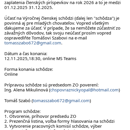
zaplatenia členských príspevkov na rok 2026 a to je medzi
01.12.2025 31.12.2025.
Účasť na Výročnej členskej schôdzi (ďalej len "schôdza") je
povinná aj pre mladých chovateľov. Vopred všetkým
ďakujeme za účasť. V prípade, že sa nemôžete zúčastniť zo
závažných dôvodov, tak svoju neúčasť prosím vopred
ospravedlňte Tomášovi Szabovi na e-mail
tomasszabo672@gmail.com
.
Dátum a čas konania:
12.11.2025,18:30, online MS Teams
Forma konania schôdze:
Online
Prípravou schôdze sú predsedom ZO poverení:
Ing. Alena Mikulinová (
chspovraznickyopal@hotmail.com
)
Tomáš Szabó (
tomasszabo672@gmail.com
)
Program schôdze:
1. Otvorenie, príhovor predsedu ZO
2. Prezenčná listina, voľba formy hlasovania na schôdzi
3. Vytvorenie pracovných komisií schôdze, výber