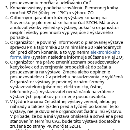
posudzovaniu morčiat a udeľovaniu CAC.
Konanie výstavy podlieha schváleniu Plemennej knihy
morčiat SZCH (ďalej len "PK") a výboru ZO.
Odborným garantom každej výstavy konanej na
Slovensku je plemenná kniha morčiat SZCH. Má právo
anulovať všetky výsledky výstavy, pokiaľ si organizátor
nesplní všetky povinnosti vyplývajúce z výstavného
poriadku.
Organizátor je povinný informovať o plánovanej výstave
správcu PK a tajomníka ZO minimálne 30 kalendárnych
dní pred dňom konania, a to vyplnením
elektronického
formulára
(systém následne informuje súčasne PK aj ZO).
Organizátor má právo zmeniť zoznam posudzovateľov
kedykoľvek od zverejnenia propozícií až do začatia
posudzovania na výstave. Zmena alebo doplnenie
posudzovateľov už v priebehu posudzovania je vylúčená.
Organizátor výstavy je povinný oznámiť zmeny
vystavovateľom (písomne, elektronicky, ústne,
telefonicky,...). Vystavovateľ nemá nárok na vrátenie
výstavných poplatkov pri zmene posudzovateľa.
V týždni konania Celoštátnej výstavy zvierat, alebo jej
náhrady a taktiež týždeň pred a týždeň po konaní tejto
výstavy, nie je dovolené organizovať žiadnu inú výstavu.
V prípade, že bola iná výstava ohlásená a schválená pred
stanovením termínu CVZ, bude táto výstava dodatočne
zrušená zo strany PK morčiat SZCH.