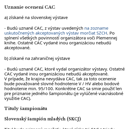
Uznanie ocenení CAC
a) získané na slovenskej výstave
- Budú uznané CAC, z výstav uvedených
na zozname
uskutočnených akceptovaných výstav morčiat SZCH
. Po
splnení všetkých povinností organizátora voči Plemennej
knihe. Ostatné CAC vydané inou organizáciou nebudú
akceptované.
b) získané na zahraničnej výstave
- Budú uznané CAC, ktoré vydal organizátor výstavy. Ostatné
CAC vydané inou organizáciou nebudú akceptované.
V prípade, že krajina nevydáva CAC, tak za toto ocenenie
bude považované slovné hodnotenie V / HV alebo bodové
hodnotenie min. 95/100. Konkrétne CAC sa smie použiť len
pre priznanie jedného šampionátu (je vylúčené viacnásobné
využitie CAC).
Tituly šampionátu
Slovenský šampión mladých (SKCJ)