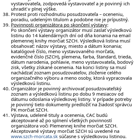
vystavovateľa, zodpovedá vystavovateľ a je povinný ich
uhradiť v plnej výške.
Protest proti rozhodnutiu posudzovateľa – oceneniu,
poradiu, udeleným titulom a podobne nie je prípustný.
Povinnosti organizátora po skončení výstavy
:
Po skončení výstavy organizátor musí zaslať výsledkovú
listinu do 14 kalendárnych dní od dňa konania na email
plemennej knihy morčiat SZCH. Výsledková listina musí
obsahovať: názov výstavy, miesto a dátum konania;
katalógové číslo, meno vystavovaného morčaťa,
evidenčné číslo (SZCH), plemena, farba, štandard, trieda,
dátum narodenia, pohlavie, meno vystavovateľa, bodový
zisk, všetky získané ocenenia. Na konci listiny sa musí
nachádzať zoznam posudzovateľov, zloženie celého
organizačného výboru a meno osoby, ktorá vypracovala
výsledkovú listinu.
Organizátor je povinný archivovať posudzovateľský
zoznam a výsledkovú listinu po dobu 9 mesiacov od
dátumu odoslania výsledkovej listiny. V prípade potreby
je povinný tieto dokumenty predložiť na žiadosť správcu
PK morčiat SZCH.
Výstava, udelené tituly a ocenenia, CAC budú
akceptované až po splnení všetkých povinností
organizátora voči Plemennej knihe morčiat SZCH.
Akceptované výstavy morčiat SZCH sú uvedené na
www.szch-morcata.sk
súčasne s výsledkovou listinou.