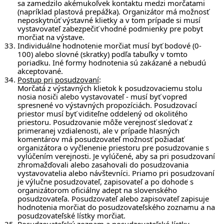
sa zamedzilo akémukoľvek kontaktu medzi morčatami
(napríklad plastová prepážka). Organizátor má možnosť
neposkytnúť výstavné klietky a v tom prípade si musí
vystavovateľ zabezpečiť vhodné podmienky pre pobyt
morčiat na výstave.
Individuálne hodnotenie morčiat musí byť bodové (0-
100) alebo slovné (skratky) podľa tabuľky v tomto
poriadku. Iné formy hodnotenia sú zakázané a nebudú
akceptované.
Postup pri posudzovaní
:
Morčatá z výstavných klietok k posudzovaciemu stolu
nosia nosiči alebo vystavovateľ - musí byť vopred
spresnené vo výstavných propozíciách. Posudzovací
priestor musí byť viditeľne oddelený od okolitého
priestoru. Posudzovanie môže verejnosť sledovať z
primeranej vzdialenosti, ale v prípade hlasných
komentárov má posudzovateľ možnosť požiadať
organizátora o vyčlenenie priestoru pre posudzovanie s
vylúčením verejnosti. Je vylúčené, aby sa pri posudzovaní
zhromažďovali alebo zasahovali do posudzovania
vystavovatelia alebo návštevníci. Priamo pri posudzovaní
je výlučne posudzovateľ, zapisovateľ a po dohode s
organizátorom oficiálny adept na slovenského
posudzovateľa. Posudzovateľ alebo zapisovateľ zapisuje
hodnotenia morčiat do posudzovateľského zoznamu a na
posudzovateľské lístky morčiat.