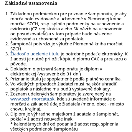
Základné ustanovenia
Základnou podmienkou pre priznanie šampionátu, je aby
morča bolo evidované a uchovnené v Plemennej knihe
morčiat SZCH, resp. splnilo podmienky na uchovnenie a
evidenciu (CZ registrácia alebo SK návrh na uchovnenie
od posudzovateľa) a v tom prípade bude následne
evidované a uchovnené za poplatok.
Šampionát potvrdzuje výlučne Plemenná kniha morčiat
SZCH.
Žiadosť o udelenie titulu
je potrebné podať elektronicky. K
žiadosti je nutné priložiť kópiu diplomu CAC a preukazu o
pôvode.
Dokladom o priznaní šampionátu je diplom v
elektronickej (vystavené do 31 dní)
Priznanie titulu je spoplatnené podľa platného cenníka.
Vo všetkých prípadoch žiadateľ musí najskôr uhradiť
poplatok a následne mu budú vystavené doklady.
Zoznam udelených šampionátov je zverejnený na
www.szch-morcata.sk
, kde sú uvedené informácie o
morčati a základné údaje žiadateľa (meno, obec - miesto
chovu, krajina).
Diplom je výhradne majetkom žiadateľa o šampionát,
pokiaľ v žiadosti neuvedie inak.
* kalendárnych dní od podania žiadosť resp. splnenia
všetkých podmienok šampionátu