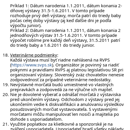
Príklad 1: Dátum narodenia 1.1.2011, dátum konania 2-
dňovej výstavy 31.5-1.6.2011. V tomto prípade
rozhoduje prvý deň výstavy, morča patrí do triedy baby
počas celej doby výstavy (aj keď ďalšie dni je podľa
výpočtu junior).
Príklad 2: Dátum narodenia 1.1.2011, dátum konania 2
jednodňových výstav 31.5-1.6.2011. V tomto prípade
výpočet robíme pre každý deň výstavy, 31.5.2011 patrí
do triedy baby a 1.6.2011 do triedy junior.
Veterinárne podmienky
:
Každá výstava musí byť riadne nahlásená na RVPS
(
https://www.svps.sk
). Organizátor je povinný sa riadiť
pokynmi a pravidlami RVPS aj platnou legislatívou SR pri
organizovaní výstavy. Slovenský zväz chovateľov nenesie
zodpovednosť za prípadné veterinárne nedostatky.
Nevýstavné morčatá budú umiestnené vo vlastných
prepravkách a zodpovedá za ne výlučne ich majiteľ.
Nie je dovolené vyberať a odnášať morčatá z výstaviska
pred ukončením výstavy. Odchodom z výstavy pred jej
ukončením vedie k diskvalifikácii a anulovaniu výsledkov
posudzovaných morčiat vystavovateľa. S vystavenými
morčatami môžu manipulovať len nosiči a majitelia po
dohode s usporiadateľom.
Využitie poplatkov za klietkovné a sponzorské je na
zvážení usporiadateľa. Usporiadateľ hradí všetky náklady