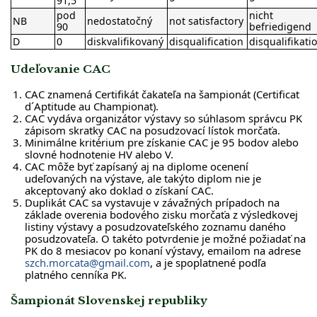
91,5
pod
nicht
NB
nedostatočný
not satisfactory
90
befriedigend
D
0
diskvalifikovaný
disqualification
disqualifikati
Udeľovanie CAC
CAC znamená Certifikát čakateľa na šampionát (Certificat
d´Aptitude au Championat).
CAC vydáva organizátor výstavy so súhlasom správcu PK
zápisom skratky CAC na posudzovací lístok morčaťa.
Minimálne kritérium pre získanie CAC je 95 bodov alebo
slovné hodnotenie HV alebo V.
CAC môže byť zapísaný aj na diplome ocenení
udeľovaných na výstave, ale takýto diplom nie je
akceptovaný ako doklad o získaní CAC.
Duplikát CAC sa vystavuje v závažných prípadoch na
základe overenia bodového zisku morčaťa z výsledkovej
listiny výstavy a posudzovateľského zoznamu daného
posudzovateľa. O takéto potvrdenie je možné požiadať na
PK do 8 mesiacov po konaní výstavy, emailom na adrese
szch.morcata@gmail.com
, a je spoplatnené podľa
platného cenníka PK.
Šampionát Slovenskej republiky