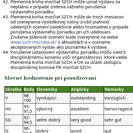
Plemenná kniha morčiat SZCH môže uznať výstavu za
neplatnú v prípade zistenia vážneho porušenia
výstavného poriadku.
Plemenná kniha morčiat SZCH môže do troch mesiacov
od zverejnenia výsledkovej listiny zrušiť platnosť
udelených ocenení (selektívne alebo hromadne) v prípade
porušenia výstavného poriadku pri ich udeľovaní.
Zrušenie platnosti ocenení bude zverejnené na webe
www.szch-morcata.sk/
v aktualitách a v zozname
akceptovaných výstav ako poznámka k výstave.
Porušenie ustanovení výstavného poriadku môžu viesť k
disciplinárnemu konaniu voči organizátorovi, ktoré vedie
Plemenná kniha morčiat SZCH a OK za účasti zástupcu
disciplinárnej komisie PK morčiat SZCH.
Slovné hodnotenie pri posudzovaní
Skratka
Body
Slovensky
Anglicky
Nemecky
98-
V
vynikajúci
outstanding
vorzüglich
100
95-
HV
výborný
excellent
hervorragend
97,5
92-
SG
veľmi dobrý
very good
sehr gut
94,5
90-
G
dobrý
good
gut