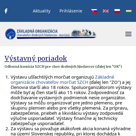
Aktuality
Prihlásenie
Vyberte váš jazyk
Výstavný poriadok
Odborná komisia SZCH pre chov drobných hlodavcov (ďalej len "OK")
Výstavu ušľachtilých morčiat organizujú
Základné
organizácie chovateľov morčiat SZCH
(ďalej len "ZO") a jej
členovia starší ako 18 rokov. Spoluorganizátorom výstavy
môže byť aj člen starší ako 15 rokov. Zodpovednosť za
dodržiavanie vystavných podmienok nesie organizátor.
Výstavy sa môžu organizovať pre jedno plemeno, pre
skupinu plemien alebo pre všetky plemená. Za prípravu,
zabezpečenie, priebeh a likvidáciu výstavy zodpovedá
výlučne usporiadateľ. Výstavy finančne aj technicky
zabezpečuje usporiadateľ.
Za výstavu sa považuje akákoľvek akcia konaná výhradne
na území Slovenskej republiky, pri ktorej dochádza k