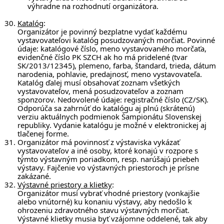
výhradne na rozhodnutí organizátora.
Katalóg
:
Organizátor je povinný bezplatne vydať každému
vystavovateľovi katalóg posudzovaných morčiat. Povinné
údaje: katalógové číslo, meno vystavovaného morčaťa,
evidenčné číslo PK SZCH ak ho má pridelené (tvar
SK/2013/12345), plemeno, farba, štandard, trieda, dátum
narodenia, pohlavie, predajnosť, meno vystavovateľa.
Katalóg ďalej musí obsahovať zoznam všetkých
vystavovateľov, mená posudzovateľov a zoznam
sponzorov. Nedovolené údaje: registračné číslo (CZ/SK).
Odporúča sa zahrnúť do katalógu aj plnú (skrátenú)
verziu aktuálnych podmienok Šampionátu Slovenskej
republiky. Vydanie katalógu je možné v elektronickej aj
tlačenej forme.
Organizátor má povinnosť z výstaviska vykázať
vystavovateľov a iné osoby, ktoré konajú v rozpore s
týmto výstavným poriadkom, resp. narúšajú priebeh
výstavy. Fajčenie vo výstavných priestoroch je prísne
zakázané.
Výstavné priestory a klietky
:
Organizátor musí vybrať vhodné priestory (vonkajšie
alebo vnútorné) ku konaniu výstavy, aby nedošlo k
ohrozeniu zdravotného stavu výstavných morčiat.
Výstavné klietky musia byť vzájomne oddelené, tak aby