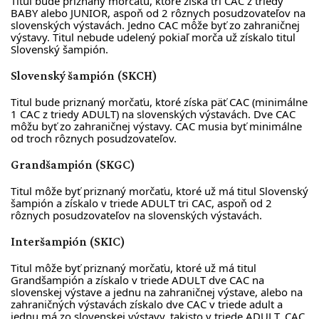
Titul bude priznaný morčaťu, ktoré získa tri CAC z triedy
BABY alebo JUNIOR, aspoň od 2 rôznych posudzovateľov na
slovenských výstavách. Jedno CAC môže byť zo zahraničnej
výstavy. Titul nebude udelený pokiaľ morča už získalo titul
Slovenský šampión.
Slovenský šampión (SKCH)
Titul bude priznaný morčaťu, ktoré získa päť CAC (minimálne
1 CAC z triedy ADULT) na slovenských výstavách. Dve CAC
môžu byť zo zahraničnej výstavy. CAC musia byť minimálne
od troch rôznych posudzovateľov.
Grandšampión (SKGC)
Titul môže byť priznaný morčaťu, ktoré už má titul Slovenský
šampión a získalo v triede ADULT tri CAC, aspoň od 2
rôznych posudzovateľov na slovenských výstavách.
Interšampión (SKIC)
Titul môže byť priznaný morčaťu, ktoré už má titul
Grandšampión a získalo v triede ADULT dve CAC na
slovenskej výstave a jednu na zahraničnej výstave, alebo na
zahraničných výstavách získalo dve CAC v triede adult a
jednu má zo slovenskej výstavy, takisto v triede ADULT. CAC