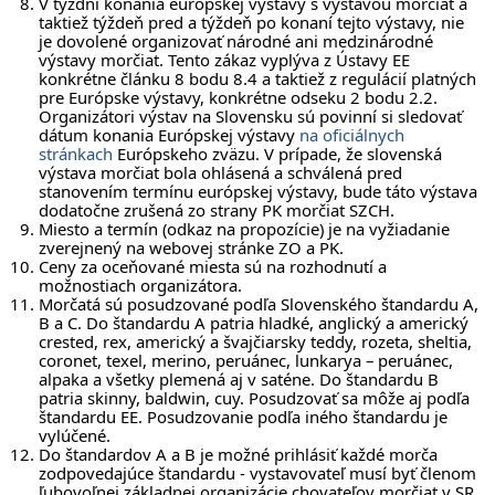
V týždni konania európskej výstavy s výstavou morčiat a
taktiež týždeň pred a týždeň po konaní tejto výstavy, nie
je dovolené organizovať národné ani medzinárodné
výstavy morčiat. Tento zákaz vyplýva z Ústavy EE
konkrétne článku 8 bodu 8.4 a taktiež z regulácií platných
pre Európske výstavy, konkrétne odseku 2 bodu 2.2.
Organizátori výstav na Slovensku sú povinní si sledovať
dátum konania Európskej výstavy
na oficiálnych
stránkach
Európskeho zväzu. V prípade, že slovenská
výstava morčiat bola ohlásená a schválená pred
stanovením termínu európskej výstavy, bude táto výstava
dodatočne zrušená zo strany PK morčiat SZCH.
Miesto a termín (odkaz na propozície) je na vyžiadanie
zverejnený na webovej stránke ZO a PK.
Ceny za oceňované miesta sú na rozhodnutí a
možnostiach organizátora.
Morčatá sú posudzované podľa Slovenského štandardu A,
B a C. Do štandardu A patria hladké, anglický a americký
crested, rex, americký a švajčiarsky teddy, rozeta, sheltia,
coronet, texel, merino, peruánec, lunkarya – peruánec,
alpaka a všetky plemená aj v saténe. Do štandardu B
patria skinny, baldwin, cuy. Posudzovať sa môže aj podľa
štandardu EE. Posudzovanie podľa iného štandardu je
vylúčené.
Do štandardov A a B je možné prihlásiť každé morča
zodpovedajúce štandardu - vystavovateľ musí byť členom
ľubovoľnej základnej organizácie chovateľov morčiat v SR