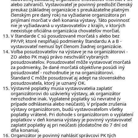
alebo zahraničí. Vystavovateľ je povinný predložiť členský
preukaz (základnej organizácie s preukázateľne platným
členským pre daný rok) na vyžiadanie organizátora pri
prijímaní morčiat v deň konania výstavy. Táto povinnosť
nie je vyžiadavaná u vystavovateľov z krajín, v ktorých
neexistuje oficiálna organizácia chovateľov morčiat.
V štandarde C sú posudzované morčatá s alebo bez
PP/VP, ktoré nespĺňajú podmienky štandardu A a B -
vystavovateľ nemusí byť členom žiadnej organizácie.
Voľba posudzovateľov na výstave je na organizátorovi -
ZO alebo PK majú právo neschváliť vybraných
posudzovateľov. Posudzovateľ môže vystavovať morčatá
za podmienky, že dané morčatá objektívne posúdi iný
posudzovateľ - rozhodnutie je na organizátorovi.
Štandard C môže posudzovať aj adept na slovenského
posudzovateľa, ktorý je uznaný OK.
Výstavné poplatky musia vystavovatelia zaplatiť
organizátorovi do uzávierky výstavy, ak organizátor
nerozhodne inak. Vyplatené poplatky sú nevratné (v
prípade odhlásenia alebo neúčasti). V prípade zrušenia
výstavy organizátorom, budú vystavovateľom všetky
poplatky vrátené. Pri dohode s organizátorom o vyplatení
poplatkov v deň konania výstavy je povinný vystavovateľ
zaplatiť poplatky aj pri neúčasti (dodatočne do 7 dní od
dňa konania).
Organizátor je povinný nahlásiť správcovi PK tých