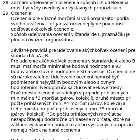
Zoznam udeľovaných ocenení a spôsob ich udeľovania
musí byť vždy uvedený vo výstavných propozíciách.
Ocenenia
:
Ocenenia pre víťazné morčatá si volí organizátor podľa
svojho uváženia - organizátorovi neplynie povinnosť
udeľovať akékoľvek ocenenie.
Spôsob udeľovania ocenení v štandarde C (maznáčik) je
plne na úvažení organizátora.
Záväzné pravidlá pre udeľovanie akýchkoľvek ocenení pre
štandard A a/aj B:
Pre udelenie akéhokoľvek ocenenia v štandarde A alebo B
musí mať morča minimálne bodové hodnotenie 93
bodov alebo slovné hodnotenie SG a vyššie. Ocenenia nie
sú nárokovateľné. Udeľovanie ocenení nemusí byť
podmienené najvyšším bodovým alebo slovným
hodnotením. Neodporúča sa zlučovať vekové triedy.
Prvé miesta ocenení sa udeľujú v prípade prihlásených
minimálne *3 morčiat (párov, kolekcií), druhé miesto pri
počte prihlásených min. *4 morčiat (párov, kolekcií) a
tretie miesto pri počte prihlásených min. *5 morčiat
(párov, kolekcií). *Do počtu prihlásených morčiat sa
nezapočítavajú dodatočne prihlásené morčatá, ktoré na
základe výstavného poriadku alebo výstavných propozícií
nemajú nárok na dané ocenenia