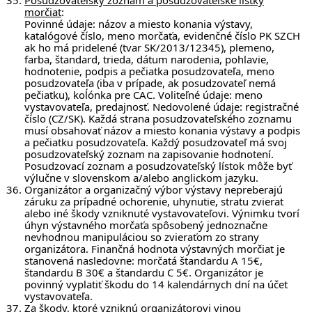
Posudzovateľský zoznam a posudzovateľské lístky
morčiat
:
Povinné údaje: názov a miesto konania výstavy,
katalógové číslo, meno morčaťa, evidenčné číslo PK SZCH
ak ho má pridelené (tvar SK/2013/12345), plemeno,
farba, štandard, trieda, dátum narodenia, pohlavie,
hodnotenie, podpis a pečiatka posudzovateľa, meno
posudzovateľa (iba v prípade, ak posudzovateľ nemá
pečiatku), koĺónka pre CAC. Voliteľné údaje: meno
vystavovateľa, predajnosť. Nedovolené údaje: registračné
číslo (CZ/SK). Každá strana posudzovateľského zoznamu
musí obsahovať názov a miesto konania výstavy a podpis
a pečiatku posudzovateľa. Každý posudzovateľ má svoj
posudzovateľský zoznam na zapisovanie hodnotení.
Posudzovací zoznam a posudzovateľský lístok môže byť
výlučne v slovenskom a/alebo anglickom jazyku.
Organizátor a organizačný výbor výstavy nepreberajú
záruku za prípadné ochorenie, uhynutie, stratu zvierat
alebo iné škody vzniknuté vystavovateľovi. Výnimku tvorí
úhyn výstavného morčaťa spôsobený jednoznačne
nevhodnou manipuláciou so zvieraťom zo strany
organizátora. Finančná hodnota výstavných morčiat je
stanovená nasledovne: morčatá štandardu A 15€,
štandardu B 30€ a štandardu C 5€. Organizátor je
povinný vyplatiť škodu do 14 kalendárnych dní na účet
vystavovateľa.
Za škody, ktoré vzniknú organizátorovi vinou