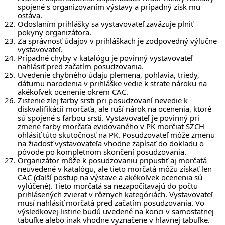
spojené s organizovaním výstavy a prípadný zisk mu
ostáva.
Odoslaním prihlášky sa vystavovateľ zaväzuje plniť
pokyny organizátora.
Za správnosť údajov v prihláškach je zodpovedný výlučne
vystavovateľ.
Prípadné chyby v katalógu je povinný vystavovateľ
nahlásiť pred začatím posudzovania.
Uvedenie chybného údaju plemena, pohlavia, triedy,
dátumu narodenia v prihláške vedie k strate nároku na
akékoľvek ocenenie okrem CAC.
Zistenie zlej farby srsti pri posudzovaní nevedie k
diskvalifikácii morčaťa, ale ruší nárok na ocenenia, ktoré
sú spojené s farbou srsti. Vystavovateľ je povinný pri
zmene farby morčaťa evidovaného v PK morčiat SZCH
ohlásiť túto skutočnosť na PK. Posudzovateľ môže zmenu
na žiadosť vystavovateľa vhodne zapísať do dokladu o
pôvode po kompletnom skončení posudzovania.
Organizátor môže k posudzovaniu pripustiť aj morčatá
neuvedené v katalógu, ale tieto morčatá môžu získať len
CAC (ďalší postup na výstave a akékoľvek ocenenia sú
vylúčené). Tieto morčatá sa nezapočítavajú do počtu
prihlásených zvierat v rôznych kategóriách. Vystavovateľ
musí nahlásiť morčatá pred začatím posudzovania. Vo
výsledkovej listine budú uvedené na konci v samostatnej
tabuľke alebo inak vhodne vyznačene v hlavnej tabuľke.