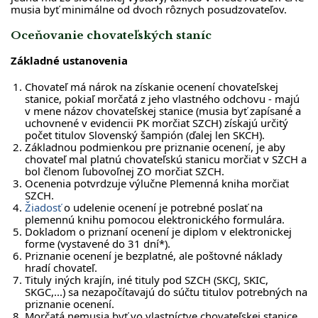
musia byť minimálne od dvoch rôznych posudzovateľov.
Oceňovanie chovateľských staníc
Základné ustanovenia
Chovateľ má nárok na získanie ocenení chovateľskej
stanice, pokiaľ morčatá z jeho vlastného odchovu - majú
v mene názov chovateľskej stanice (musia byť zapísané a
uchovnené v evidencii PK morčiat SZCH) získajú určitý
počet titulov Slovenský šampión (ďalej len SKCH).
Základnou podmienkou pre priznanie ocenení, je aby
chovateľ mal platnú chovateľskú stanicu morčiat v SZCH a
bol členom ľubovoľnej ZO morčiat SZCH.
Ocenenia potvrdzuje výlučne Plemenná kniha morčiat
SZCH.
Žiadosť
o udelenie ocenení je potrebné poslať na
plemennú knihu pomocou elektronického formulára.
Dokladom o priznaní ocenení je diplom v elektronickej
forme (vystavené do 31 dní*).
Priznanie ocenení je bezplatné, ale poštovné náklady
hradí chovateľ.
Tituly iných krajín, iné tituly pod SZCH (SKCJ, SKIC,
SKGC,...) sa nezapočítavajú do súčtu titulov potrebných na
priznanie ocenení.
Morčatá nemusia byť vo vlastníctve chovateľskej stanice.