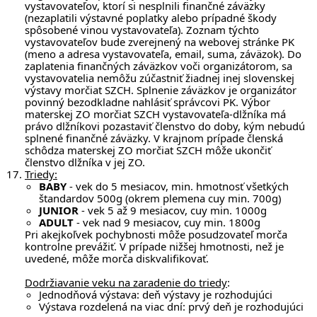
vystavovateľov, ktorí si nesplnili finančné záväzky
(nezaplatili výstavné poplatky alebo prípadné škody
spôsobené vinou vystavovateľa). Zoznam týchto
vystavovateľov bude zverejnený na webovej stránke PK
(meno a adresa vystavovateľa, email, suma, záväzok). Do
zaplatenia finančných záväzkov voči organizátorom, sa
vystavovatelia nemôžu zúčastniť žiadnej inej slovenskej
výstavy morčiat SZCH. Splnenie záväzkov je organizátor
povinný bezodkladne nahlásiť správcovi PK. Výbor
materskej ZO morčiat SZCH vystavovateľa-dlžníka má
právo dlžníkovi pozastaviť členstvo do doby, kým nebudú
splnené finančné záväzky. V krajnom prípade členská
schôdza materskej ZO morčiat SZCH môže ukončiť
členstvo dlžníka v jej ZO.
Triedy:
BABY
- vek do 5 mesiacov, min. hmotnosť všetkých
štandardov 500g (okrem plemena cuy min. 700g)
JUNIOR
- vek 5 až 9 mesiacov, cuy min. 1000g
ADULT
- vek nad 9 mesiacov, cuy min. 1800g
Pri akejkoľvek pochybnosti môže posudzovateľ morča
kontrolne prevážiť. V prípade nižšej hmotnosti, než je
uvedené, môže morča diskvalifikovať.
Dodržiavanie veku na zaradenie do triedy
:
Jednodňová výstava: deň výstavy je rozhodujúci
Výstava rozdelená na viac dní: prvý deň je rozhodujúci