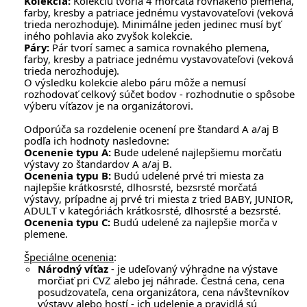
Kolekcia:
Kolekciu tvoria 4 morčatá rovnakého plemena,
farby, kresby a patriace jednému vystavovateľovi (veková
trieda nerozhoduje). Minimálne jeden jedinec musí byť
iného pohlavia ako zvyšok kolekcie.
Páry:
Pár tvorí samec a samica rovnakého plemena,
farby, kresby a patriace jednému vystavovateľovi (veková
trieda nerozhoduje).
O výsledku kolekcie alebo páru môže a nemusí
rozhodovať celkový súčet bodov - rozhodnutie o spôsobe
výberu víťazov je na organizátorovi.
Odporúča sa rozdelenie ocenení pre štandard A a/aj B
podľa ich hodnoty nasledovne:
Ocenenie typu A:
Bude udelené najlepšiemu morčaťu
výstavy zo štandardov A a/aj B.
Ocenenia typu B:
Budú udelené prvé tri miesta za
najlepšie krátkosrsté, dlhosrsté, bezsrsté morčatá
výstavy, prípadne aj prvé tri miesta z tried BABY, JUNIOR,
ADULT v kategóriách krátkosrsté, dlhosrsté a bezsrsté.
Ocenenia typu C:
Budú udelené za najlepšie morča v
plemene.
Špeciálne ocenenia
:
Národný víťaz
- je udeľovaný výhradne na výstave
morčiať pri CVZ alebo jej náhrade. Čestná cena, cena
posudzovateľa, cena organizátora, cena návštevníkov
výstavy alebo hostí - ich udelenie a pravidlá sú