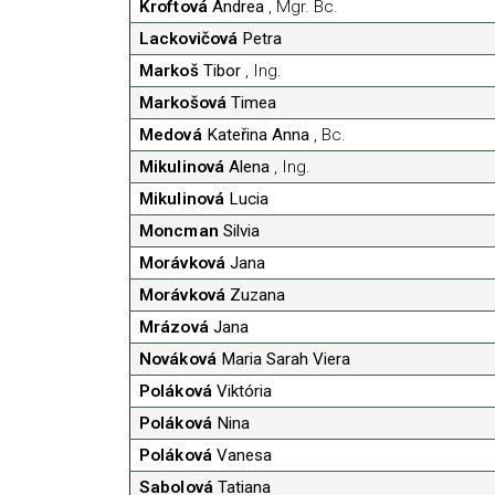
Kroftová
Andrea
, Mgr. Bc.
Lackovičová
Petra
Markoš
Tibor
, Ing.
Markošová
Timea
Medová
Kateřina Anna
, Bc.
Mikulinová
Alena
, Ing.
Mikulinová
Lucia
Moncman
Silvia
Morávková
Jana
Morávková
Zuzana
Mrázová
Jana
Nováková
Maria Sarah Viera
Poláková
Viktória
Poláková
Nina
Poláková
Vanesa
Sabolová
Tatiana