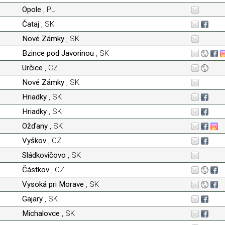
Opole
, PL
Čataj
, SK
Nové Zámky
, SK
Bzince pod Javorinou
, SK
Určice
, CZ
Nové Zámky
, SK
Hriadky
, SK
Hriadky
, SK
Ožďany
, SK
Vyškov
, CZ
Sládkovičovo
, SK
Částkov
, CZ
Vysoká pri Morave
, SK
Gajary
, SK
Michalovce
, SK