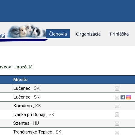
Členovia
Organizácia
Prihláška
avcov - morčatá
Miesto
Lučenec
, SK
Lučenec
, SK
Komárno
, SK
Ivanka pri Dunaji
, SK
Szentes
, HU
Trenčianske Teplice
, SK