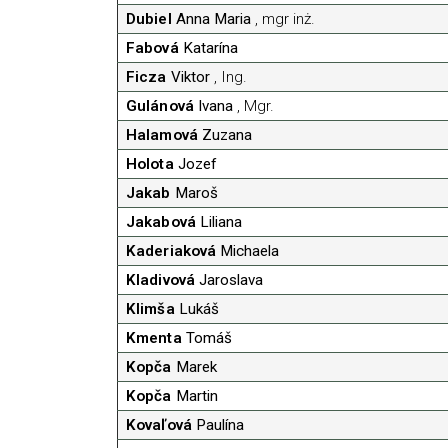
Dubiel
Anna Maria
, mgr inż.
Fabová
Katarína
Ficza
Viktor
, Ing.
Gulánová
Ivana
, Mgr.
Halamová
Zuzana
Holota
Jozef
Jakab
Maroš
Jakabová
Liliana
Kaderiaková
Michaela
Kladivová
Jaroslava
Klimša
Lukáš
Kmenta
Tomáš
Kopča
Marek
Kopča
Martin
Kovaľová
Paulína