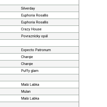
Silverday
Euphoria Rosallis
Euphoria Rosallis
Crazy House
Povraznícky opál
Expecto Patronum
Charqie
Charqie
Puffy glam
Malá Labka
Mulan
Malá Labka