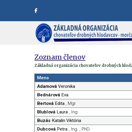
Zoznam členov
Základná organizácia chovateľov drobných hlod
Meno
Adamová
Veronika
Bednárová
Eva
Bertová
Edita
, Mgr.
Blublová
Laura
, Ing.
Buzás
Katalin Viktória
Dubcová
Petra
, Ing. , PhD.