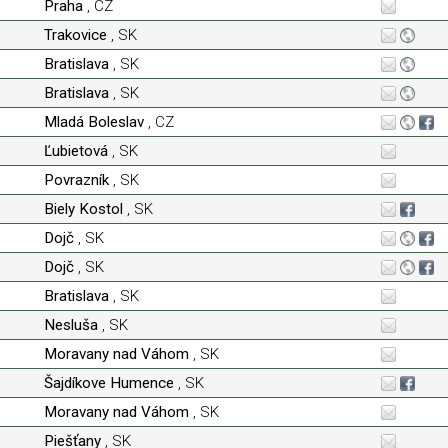
Praha
, CZ
Trakovice
, SK
Bratislava
, SK
Bratislava
, SK
Mladá Boleslav
, CZ
Ľubietová
, SK
Povrazník
, SK
Biely Kostol
, SK
Dojč
, SK
Dojč
, SK
Bratislava
, SK
Nesluša
, SK
Moravany nad Váhom
, SK
Šajdíkove Humence
, SK
Moravany nad Váhom
, SK
Piešťany
, SK