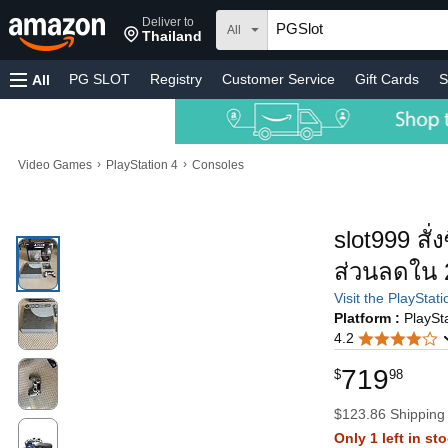
Deliver to
All
Thailand
PG SLOT
Registry
Customer Service
Gift Cards
S
All
›
›
Video Games
PlayStation 4
Consoles
slot999 สั่
ส่วนลดใน 
Visit the PlayStat
Platform :
PlaySt
4.2
719
$
98
$123.86 Shipping
Only 1 left in st