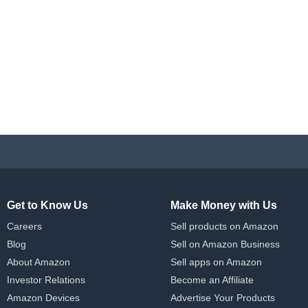
Get to Know Us
Make Money with Us
Careers
Sell products on Amazon
Blog
Sell on Amazon Business
About Amazon
Sell apps on Amazon
Investor Relations
Become an Affiliate
Amazon Devices
Advertise Your Products