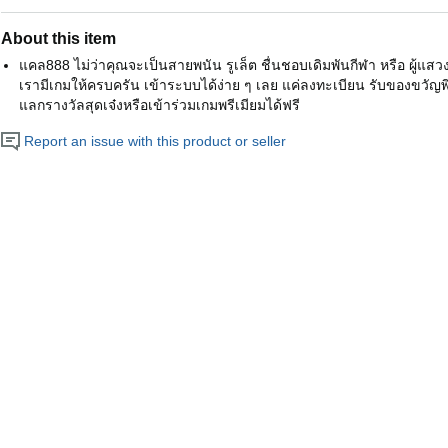
About this item
แคล888 ไม่ว่าคุณจะเป็นสายพนัน รูเล็ต ชื่นชอบเดิมพันกีฬา หรือ ผู้แ
เรามีเกมให้ครบครัน เข้าระบบได้ง่าย ๆ เลย แค่ลงทะเบียน รับของขวัญ
แลกรางวัลสุดเจ๋งหรือเข้าร่วมเกมพรีเมียมได้ฟรี
Report an issue with this product or seller