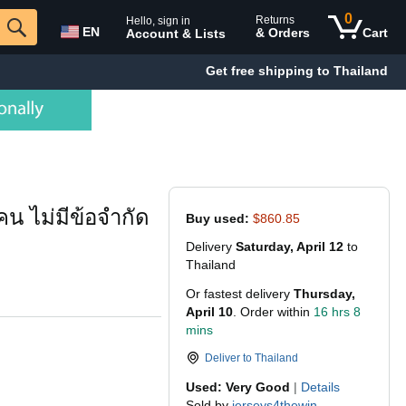
0
Returns
Hello, sign in
EN
& Orders
Cart
Account & Lists
Get free shipping to Thailand
คน ไม่มีข้อจำกัด
Buy used:
$860.85
Delivery
Saturday, April 12
to
Thailand
Or fastest delivery
Thursday,
April 10
. Order within
16 hrs 8
mins
Deliver to
Thailand
Used: Very Good
|
Details
Sold by
jerseys4thewin