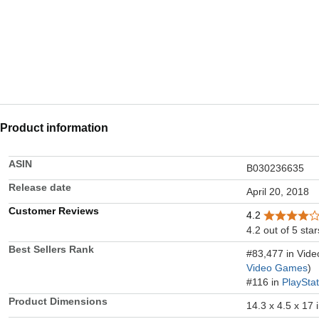
Product information
ASIN
B030236635
Release date
April 20, 2018
Customer Reviews
4.2
4.2 out of 5 star
Best Sellers Rank
#83,477 in Vid
Video Games
)
#116 in
PlaySta
Product Dimensions
14.3 x 4.5 x 17