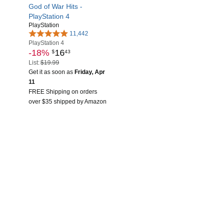
God of War Hits -
PlayStation 4
PlayStation
11,442
PlayStation 4
-18%
16
$
43
List:
$19.99
Get it as soon as
Friday, Apr
11
FREE Shipping on orders
over $35 shipped by Amazon