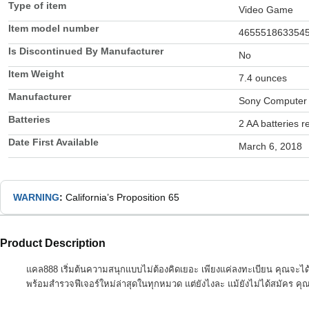
Type of item
Video Game
Item model number
465551863354
Is Discontinued By Manufacturer
No
Item Weight
7.4 ounces
Manufacturer
Sony Computer 
Batteries
2 AA batteries r
Date First Available
March 6, 2018
WARNING
:
California’s Proposition 65
Product Description
แคล888 เริ่มต้นความสนุกแบบไม่ต้องคิดเยอะ เพียงแค่ลงทะเบียน คุณจะได้ร
พร้อมสำรวจฟีเจอร์ใหม่ล่าสุดในทุกหมวด แต่ยังไงละ แม้ยังไม่ได้สมัคร คุ