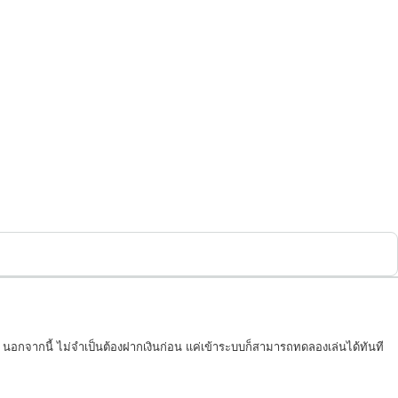
ย นอกจากนี้ ไม่จำเป็นต้องฝากเงินก่อน แค่เข้าระบบก็สามารถทดลองเล่นได้ทันที