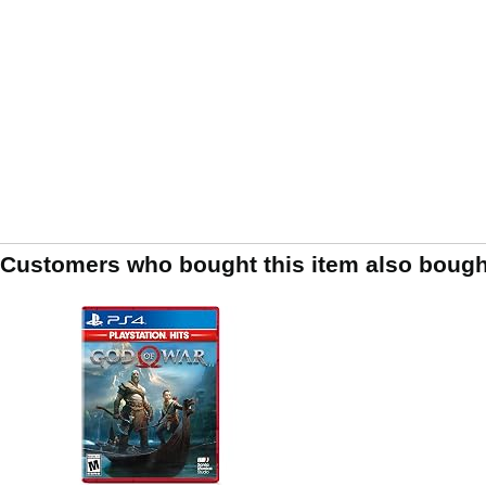
Customers who bought this item also bough