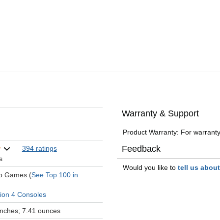
Warranty & Support
Product Warranty: For warranty
Feedback
394 ratings
s
Would you like to
tell us abou
eo Games (
See Top 100 in
tion 4 Consoles
 inches; 7.41 ounces