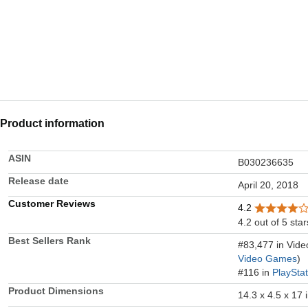
Product information
ASIN
B030236635
Release date
April 20, 2018
Customer Reviews
4.2
4.2 out of 5 star
Best Sellers Rank
#83,477 in Vid
Video Games
)
#116 in
PlaySta
Product Dimensions
14.3 x 4.5 x 17