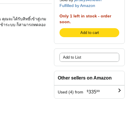
Fulfilled by Amazon
Only 1 left in stock - order
ุณจะได้รับสิทธิ์เข้าสู่เกม
soon.
แค่เข้าระบบ ก็สามารถทดลอง
Add to cart
Add to List
Other sellers on Amazon
$
335
99
Used (4) from