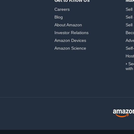
Get to Know Us
Mak
Careers
Sell
Blog
Sell
About Amazon
Sell
Investor Relations
Beco
Amazon Devices
Adve
Amazon Science
Self
Hos
›
Se
with