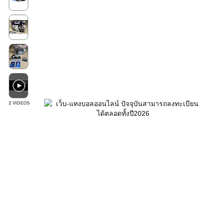
2 VIDEOS