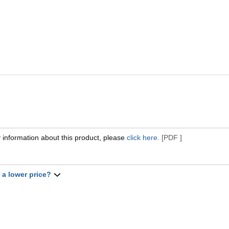
 information about this product, please
click here.
[PDF ]
t a lower price?