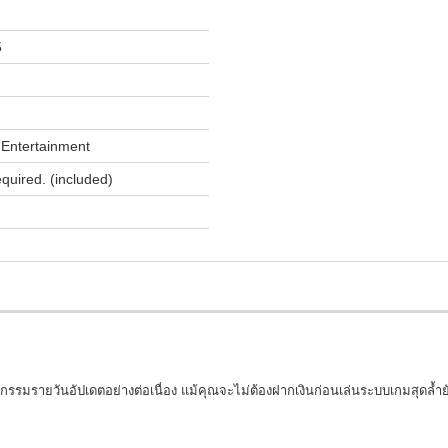
5
Entertainment
equired. (included)
จกรรมรายวันอัปเดตอย่างต่อเนื่อง แม้คุณจะไม่ต้องฝากเงินก่อนเล่นระบบเกมสุดล้ำ