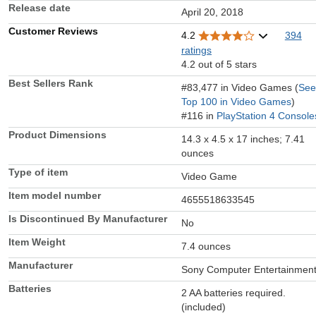
Release date
April 20, 2018
Customer Reviews
4.2
394
ratings
4.2 out of 5 stars
Best Sellers Rank
#83,477 in Video Games (
See
Top 100 in Video Games
)
#116 in
PlayStation 4 Console
Product Dimensions
14.3 x 4.5 x 17 inches; 7.41
ounces
Type of item
Video Game
Item model number
4655518633545
Is Discontinued By Manufacturer
No
Item Weight
7.4 ounces
Manufacturer
Sony Computer Entertainmen
Batteries
2 AA batteries required.
(included)