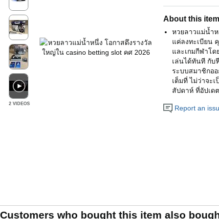
About this ite
หวยลาวแม่น้ำหน
แค่ลงทะเบียน ค
และเกมกีฬาโดยไ
เล่นได้ทันที กั
ระบบสมาชิกออกแ
เต็มที่ ไม่ว่า
สัปดาห์ ที่อัปเ
2 VIDEOS
Report an issue
Customers who bought this item also bough