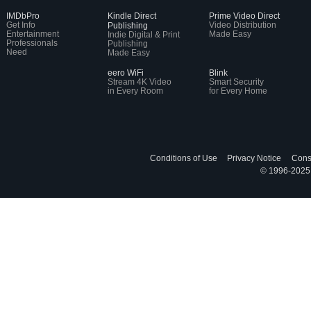
IMDbPro
Kindle Direct
Prime Video Direct
Get Info
Video Distribution
Publishing
Entertainment
Made Easy
Indie Digital & Print
Professionals
Publishing
Need
Made Easy
eero WiFi
Blink
Stream 4K Video
Smart Security
in Every Room
for Every Home
Conditions of Use
Privacy Notice
Cons
© 1996-2025, 