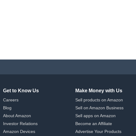
Get to Know Us
Make Money with Us
Careers
Sell products on Amazon
Blog
Sell on Amazon Business
About Amazon
Sell apps on Amazon
Investor Relations
Become an Affiliate
Amazon Devices
Advertise Your Products