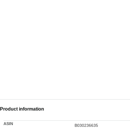
Product information
ASIN
B030236635