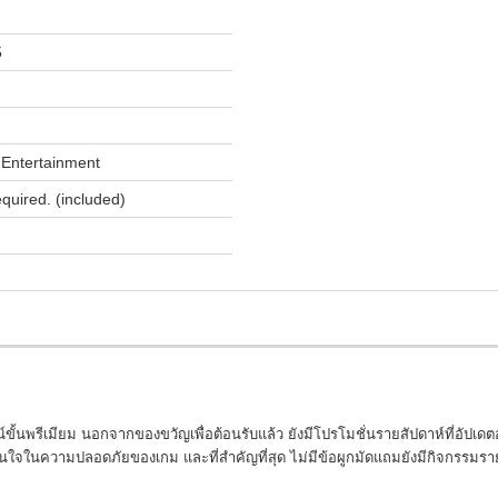
5
Entertainment
equired. (included)
์ขั้นพรีเมียม นอกจากของขวัญเพื่อต้อนรับแล้ว ยังมีโปรโมชั่นรายสัปดาห์ที่อัปเดต
ั่นใจในความปลอดภัยของเกม และที่สำคัญที่สุด ไม่มีข้อผูกมัดแถมยังมีกิจกรรมราย