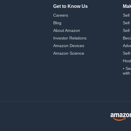
Get to Know Us
Mak
Careers
Sell
Blog
Sell
About Amazon
Sell
Investor Relations
Beco
Amazon Devices
Adve
Amazon Science
Self
Hos
›
Se
with