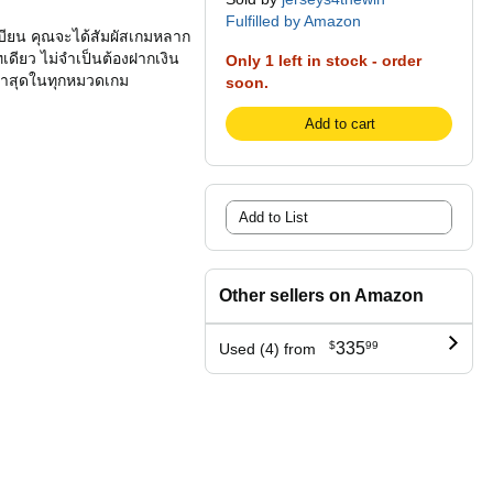
Fulfilled by Amazon
ะเบียน คุณจะได้สัมผัสเกมหลาก
ทเดียว ไม่จำเป็นต้องฝากเงิน
Only 1 left in stock - order
ล่าสุดในทุกหมวดเกม
soon.
Add to cart
Add to List
Other sellers on Amazon
$
335
99
Used (4) from