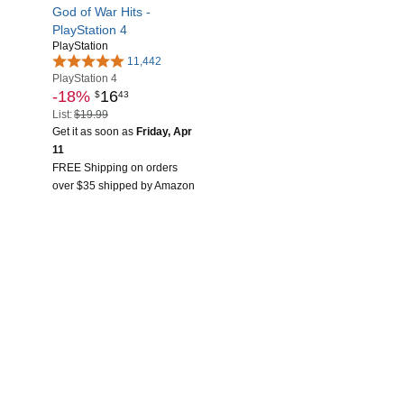
God of War Hits -
PlayStation 4
PlayStation
11,442
PlayStation 4
-18%
16
$
43
List:
$19.99
Get it as soon as
Friday, Apr
11
FREE Shipping on orders
over $35 shipped by Amazon