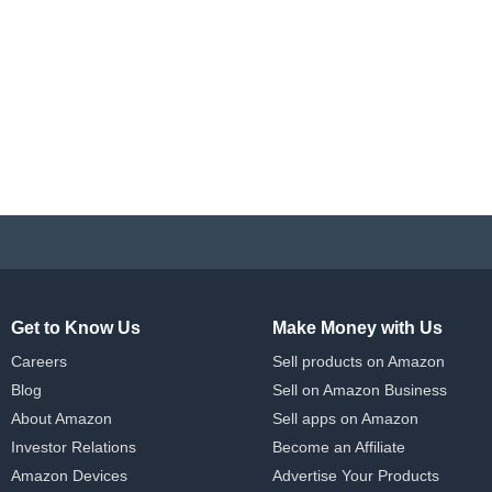
Get to Know Us
Make Money with Us
Careers
Sell products on Amazon
Blog
Sell on Amazon Business
About Amazon
Sell apps on Amazon
Investor Relations
Become an Affiliate
Amazon Devices
Advertise Your Products