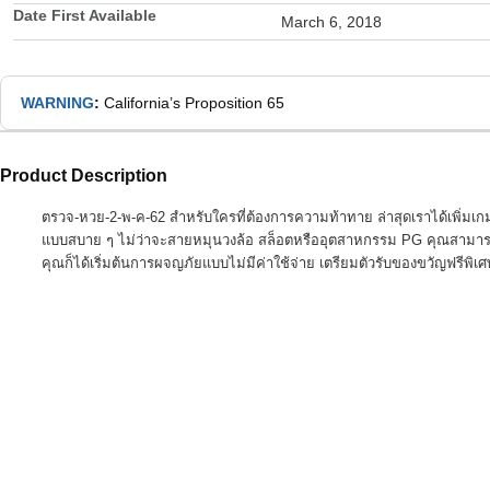
Date First Available
March 6, 2018
WARNING
:
California’s Proposition 65
Product Description
ตรวจ-หวย-2-พ-ค-62 สำหรับใครที่ต้องการความท้าทาย ล่าสุดเราได้เพิ่มเก
แบบสบาย ๆ ไม่ว่าจะสายหมุนวงล้อ สล็อตหรืออุตสาหกรรม PG คุณสามารถชูจ
คุณก็ได้เริ่มต้นการผจญภัยแบบไม่มีค่าใช้จ่าย เตรียมตัวรับของขวัญฟรีพิ