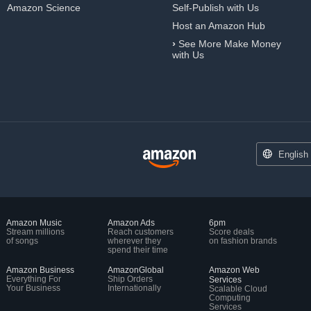
Amazon Science
Self-Publish with Us
Host an Amazon Hub
›
See More Make Money
with Us
English
Amazon Music
Amazon Ads
6pm
Stream millions
Reach customers
Score deals
of songs
wherever they
on fashion brands
spend their time
Amazon Business
AmazonGlobal
Amazon Web
Everything For
Ship Orders
Services
Your Business
Internationally
Scalable Cloud
Computing
Services