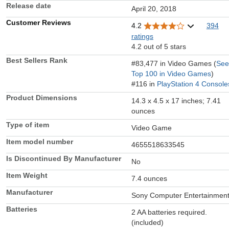
Release date
April 20, 2018
Customer Reviews
4.2
394
ratings
4.2 out of 5 stars
Best Sellers Rank
#83,477 in Video Games (
See
Top 100 in Video Games
)
#116 in
PlayStation 4 Console
Product Dimensions
14.3 x 4.5 x 17 inches; 7.41
ounces
Type of item
Video Game
Item model number
4655518633545
Is Discontinued By Manufacturer
No
Item Weight
7.4 ounces
Manufacturer
Sony Computer Entertainmen
Batteries
2 AA batteries required.
(included)