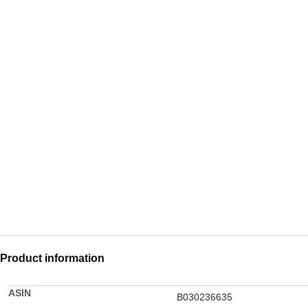
Product information
ASIN
B030236635