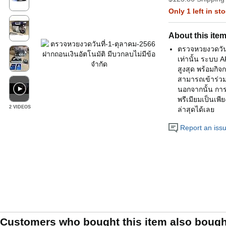
Only 1 left in st
About this ite
ตรวจหวยงวดวันที
เท่านั้น ระบบ 
สูงสุด พร้อมกิจก
สามารถเข้าร่วม
นอกจากนั้น การ
พรีเมียมเป็นเพ
2 VIDEOS
ล่าสุดได้เลย
Report an issue
Customers who bought this item also bough