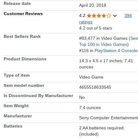
Release date
April 20, 2018
Customer Reviews
4.2
394
ratings
4.2 out of 5 stars
Best Sellers Rank
#83,477 in Video Games (
See
Top 100 in Video Games
)
#116 in
PlayStation 4 Console
Product Dimensions
14.3 x 4.5 x 17 inches; 7.41
ounces
Type of item
Video Game
Item model number
4655518633545
Is Discontinued By Manufacturer
No
Item Weight
7.4 ounces
Manufacturer
Sony Computer Entertainmen
Batteries
2 AA batteries required.
(included)