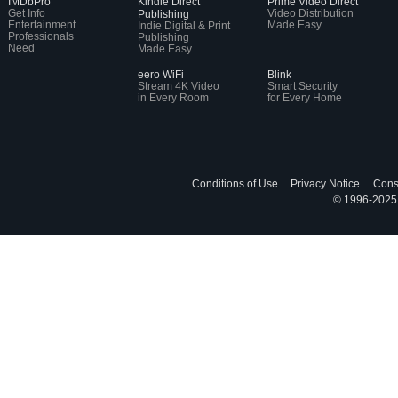
IMDbPro
Kindle Direct
Prime Video Direct
Get Info
Video Distribution
Publishing
Entertainment
Made Easy
Indie Digital & Print
Professionals
Publishing
Need
Made Easy
eero WiFi
Blink
Stream 4K Video
Smart Security
in Every Room
for Every Home
Conditions of Use
Privacy Notice
Cons
© 1996-2025, 