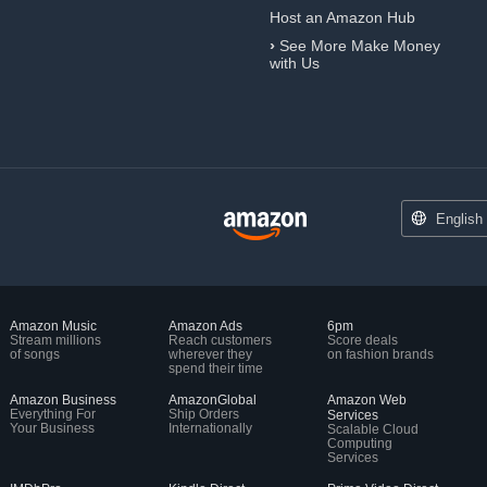
Host an Amazon Hub
›
See More Make Money
with Us
English
Amazon Music
Amazon Ads
6pm
Stream millions
Reach customers
Score deals
of songs
wherever they
on fashion brands
spend their time
Amazon Business
AmazonGlobal
Amazon Web
Everything For
Ship Orders
Services
Your Business
Internationally
Scalable Cloud
Computing
Services