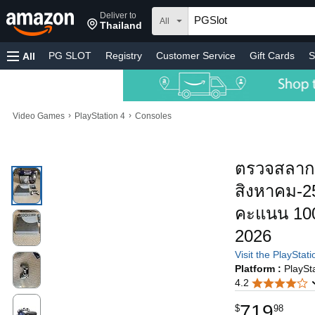
Deliver to
All
Thailand
PG SLOT
Registry
Customer Service
Gift Cards
S
All
›
›
Video Games
PlayStation 4
Consoles
ตรวจสลากก
สิงหาคม-2
คะแนน 100
2026
Visit the PlayStat
Platform :
PlaySt
4.2
719
$
98