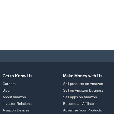
Get to Know Us
Make Money with Us
Careers
Sell products on Amazon
Blog
Sell on Amazon Business
About Amazon
Sell apps on Amazon
Investor Relations
Become an Affiliate
Amazon Devices
Advertise Your Products