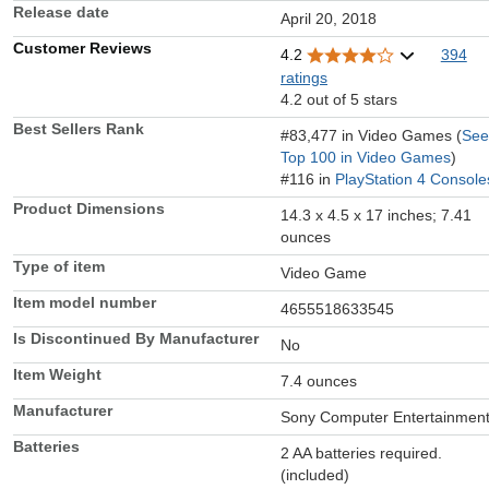
Release date
April 20, 2018
Customer Reviews
4.2
394
ratings
4.2 out of 5 stars
Best Sellers Rank
#83,477 in Video Games (
See
Top 100 in Video Games
)
#116 in
PlayStation 4 Console
Product Dimensions
14.3 x 4.5 x 17 inches; 7.41
ounces
Type of item
Video Game
Item model number
4655518633545
Is Discontinued By Manufacturer
No
Item Weight
7.4 ounces
Manufacturer
Sony Computer Entertainmen
Batteries
2 AA batteries required.
(included)