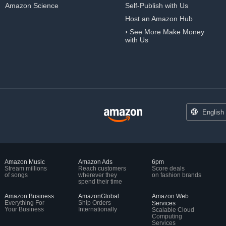
Amazon Science
Self-Publish with Us
Host an Amazon Hub
›
See More Make Money
with Us
English
Amazon Music
Amazon Ads
6pm
Stream millions
Reach customers
Score deals
of songs
wherever they
on fashion brands
spend their time
Amazon Business
AmazonGlobal
Amazon Web
Everything For
Ship Orders
Services
Your Business
Internationally
Scalable Cloud
Computing
Services