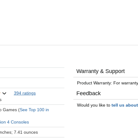
Warranty & Support
Product Warranty: For warranty
Feedback
394 ratings
s
Would you like to
tell us abou
eo Games (
See Top 100 in
tion 4 Consoles
 inches; 7.41 ounces