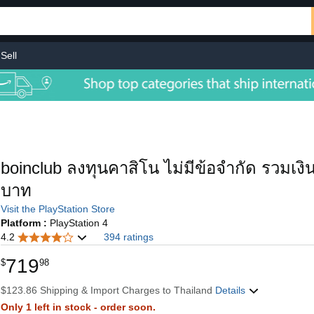
Sell
boinclub ลงทุนคาสิโน ไม่มีข้อจำกัด รวมเง
บาท
Visit the PlayStation Store
Platform :
PlayStation 4
4.2
394 ratings
719
$
98
$123.86 Shipping & Import Charges to Thailand
Details
Only 1 left in stock - order soon.