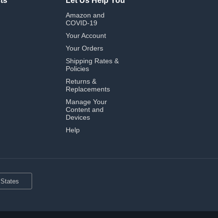
ts
Let Us Help You
Amazon and
COVID-19
Your Account
Your Orders
Shipping Rates &
Policies
Returns &
Replacements
Manage Your
Content and
Devices
Help
 States