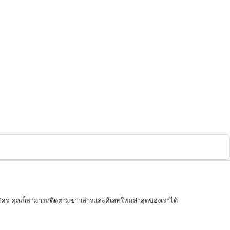
้สมัคร คุณก็สามารถติดตามข่าวสารและคีเลทใหม่ล่าสุดของเราได้