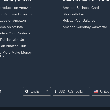
e Money with Us
Amazon Payment Produc
 products on Amazon
Amazon Business Card
 on Amazon Business
Shop with Points
 apps on Amazon
Reload Your Balance
me an Affiliate
Amazon Currency Converter
rtise Your Products
-Publish with Us
t an Amazon Hub
e More Make Money
 Us
English
$
USD - U.S. Dollar
United