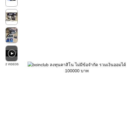
2 VIDEOS