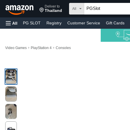
Deliver to
All
Thailand
PG SLOT
Registry
Customer Service
Gift Cards
All
›
›
Video Games
PlayStation 4
Consoles