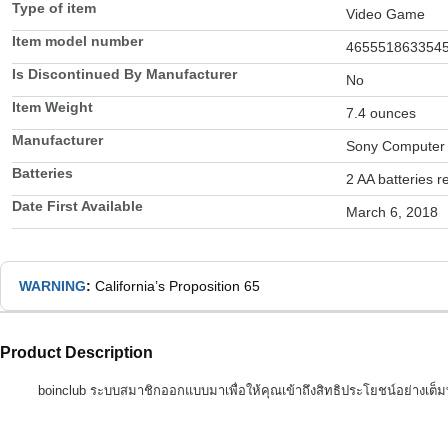
Type of item
Video Game
Item model number
465551863354
Is Discontinued By Manufacturer
No
Item Weight
7.4 ounces
Manufacturer
Sony Computer 
Batteries
2 AA batteries r
Date First Available
March 6, 2018
WARNING
:
California’s Proposition 65
Product Description
boinclub ระบบสมาชิกออกแบบมาเพื่อให้คุณเข้าถึงสิทธิประโยชน์อย่างเต็ม