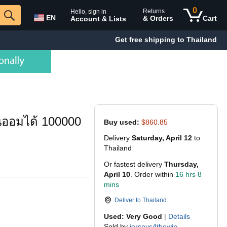
0
Returns
Hello, sign in
EN
& Orders
Cart
Account & Lists
Get free shipping to Thailand
ินออมได้ 100000
Buy used:
$860.85
Delivery
Saturday, April 12
to
Thailand
Or fastest delivery
Thursday,
April 10
. Order within
16 hrs 8
mins
Deliver to
Thailand
Used: Very Good
|
Details
Sold by
jerseys4thewin