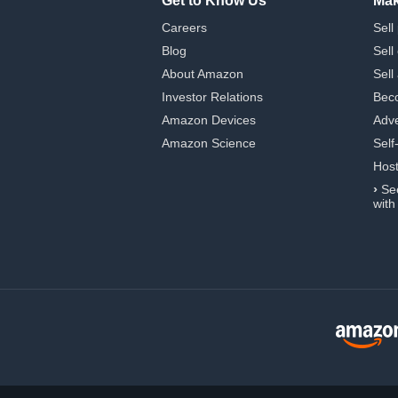
Get to Know Us
Mak
Careers
Sell
Blog
Sell
About Amazon
Sell
Investor Relations
Beco
Amazon Devices
Adve
Amazon Science
Self
Hos
›
Se
with