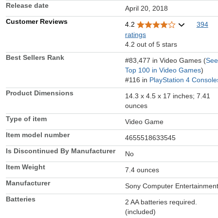
Release date
April 20, 2018
Customer Reviews
4.2
394
ratings
4.2 out of 5 stars
Best Sellers Rank
#83,477 in Video Games (
See
Top 100 in Video Games
)
#116 in
PlayStation 4 Console
Product Dimensions
14.3 x 4.5 x 17 inches; 7.41
ounces
Type of item
Video Game
Item model number
4655518633545
Is Discontinued By Manufacturer
No
Item Weight
7.4 ounces
Manufacturer
Sony Computer Entertainmen
Batteries
2 AA batteries required.
(included)