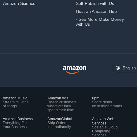
Amazon Science
Self-Publish with Us
Host an Amazon Hub
›
See More Make Money
with Us
English
Amazon Music
Amazon Ads
6pm
Stream millions
Reach customers
Score deals
of songs
wherever they
on fashion brands
spend their time
Amazon Business
AmazonGlobal
Amazon Web
Everything For
Ship Orders
Services
Your Business
Internationally
Scalable Cloud
Computing
Services