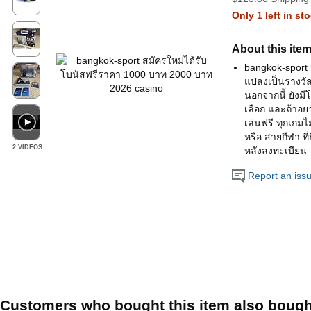
Only 1 left in st
About this ite
bangkok-sport 
แปลงเป็นรางวัล
นอกจากนี้ ยังมี
เลือก และถ้าอย
เล่นฟรี ทุกเกมไ
หรือ สายกีฬา ท
2 VIDEOS
หลังลงทะเบียน
Report an issue
Customers who bought this item also bough