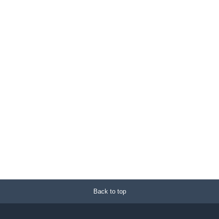
Back to top