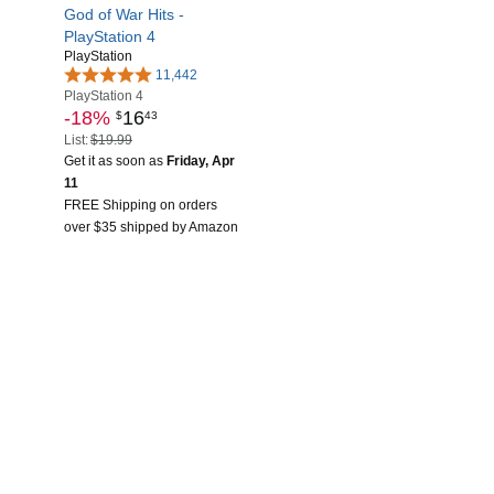
God of War Hits -
PlayStation 4
PlayStation
11,442
PlayStation 4
-18%
16
$
43
List:
$19.99
Get it as soon as
Friday, Apr
11
FREE Shipping on orders
over $35 shipped by Amazon