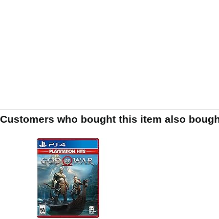
Customers who bought this item also bough