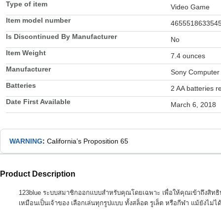
Type of item
Video Game
Item model number
465551863354
Is Discontinued By Manufacturer
No
Item Weight
7.4 ounces
Manufacturer
Sony Computer 
Batteries
2 AA batteries r
Date First Available
March 6, 2018
WARNING
:
California’s Proposition 65
Product Description
123blue ระบบสมาชิกออกแบบสำหรับคุณโดยเฉพาะ เพื่อให้คุณเข้าถึงสิทธิประ
เหมือนเป็นเจ้าของ เลือกเล่นทุกรูปแบบ ทั้งสล็อต รูเล็ต หรือกีฬา แม้ยัง