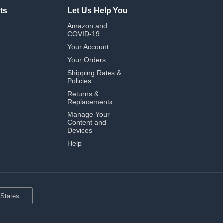
ts
Let Us Help You
Amazon and
COVID-19
Your Account
Your Orders
Shipping Rates &
Policies
Returns &
Replacements
Manage Your
Content and
Devices
Help
 States