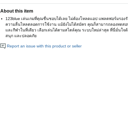
About this item
123blue เล่นเกมที่คุณชื่นชอบได้เลย ไม่ต้องโหลดแอป แพลตฟอร์มรองรั
ความลื่นไหลตลอดการใช้งาน แม้ยังไม่ได้สมัคร คุณก็สามารถลองทดสอบ
และกีฬาในที่เดียว เลือกเล่นได้ตามสไตล์คุณ ระบบใหม่ล่าสุด ที่นี่มั่นใจด้วย
สนุก และปลอดภัย
Report an issue with this product or seller