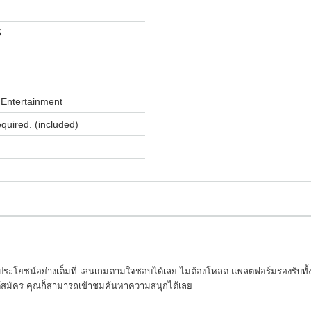
5
Entertainment
equired. (included)
โยชน์อย่างเต็มที่ เล่นเกมตามใจชอบได้เลย ไม่ต้องโหลด แพลตฟอร์มรองรับทั้งคอม
ไม่ได้สมัคร คุณก็สามารถเข้าชมค้นหาความสนุกได้เลย