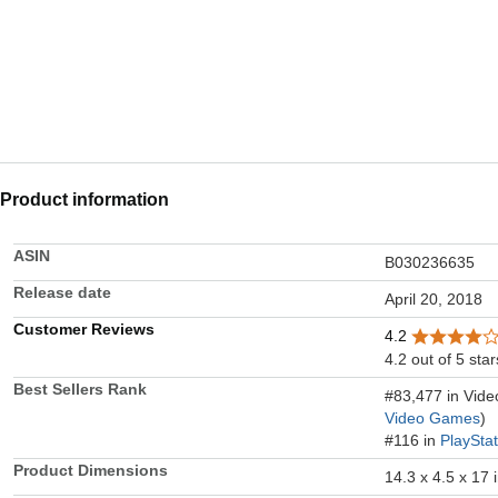
Product information
ASIN
B030236635
Release date
April 20, 2018
Customer Reviews
4.2
4.2 out of 5 star
Best Sellers Rank
#83,477 in Vid
Video Games
)
#116 in
PlaySta
Product Dimensions
14.3 x 4.5 x 17