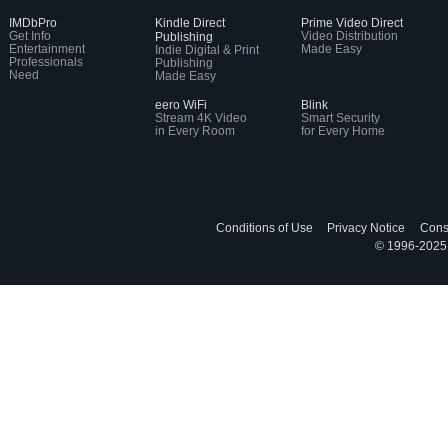
IMDbPro
Kindle Direct
Prime Video Direct
Get Info
Video Distribution
Publishing
Entertainment
Made Easy
Indie Digital & Print
Professionals
Publishing
Need
Made Easy
eero WiFi
Blink
Stream 4K Video
Smart Security
in Every Room
for Every Home
Conditions of Use
Privacy Notice
Cons
© 1996-2025, 