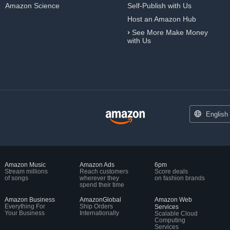
Amazon Science
Self-Publish with Us
Host an Amazon Hub
›
See More Make Money
with Us
English
Amazon Music
Amazon Ads
6pm
Stream millions
Reach customers
Score deals
of songs
wherever they
on fashion brands
spend their time
Amazon Business
AmazonGlobal
Amazon Web
Everything For
Ship Orders
Services
Your Business
Internationally
Scalable Cloud
Computing
Services