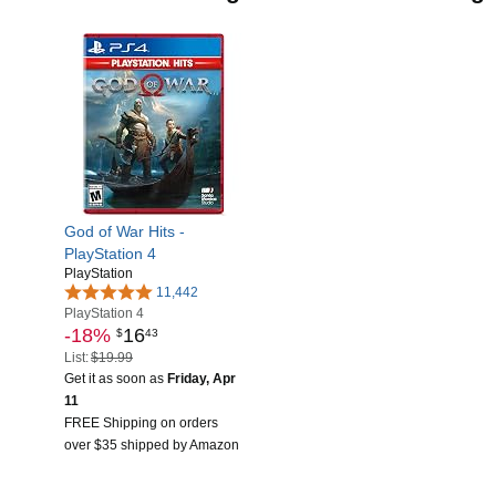
God of War Hits -
PlayStation 4
PlayStation
11,442
PlayStation 4
-18%
16
$
43
List:
$19.99
Get it as soon as
Friday, Apr
11
FREE Shipping on orders
over $35 shipped by Amazon