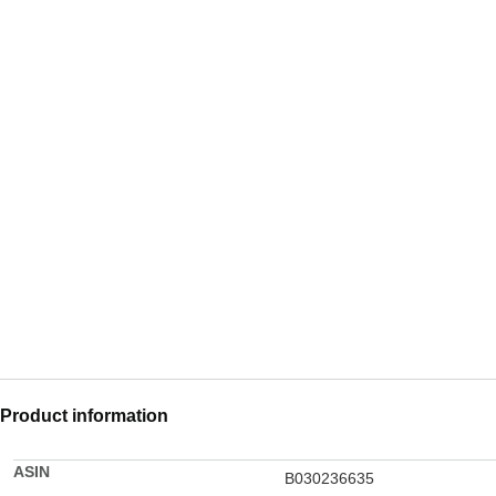
Product information
ASIN
B030236635