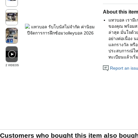
About this ite
แทวบอล เรามีเก
ของคุณ พร้อม
ล่าสุด มั่นใจด้ว
อย่างต่อเนื่อง น
แลกรางวัล หรือเข
ประสบการณ์ใหม่
ทะเบียนแล้วเริ่
2 VIDEOS
Report an issue
Customers who bought this item also bough