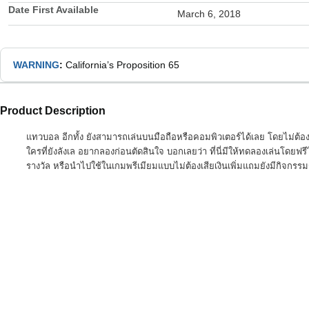
Date First Available
March 6, 2018
WARNING
:
California’s Proposition 65
Product Description
แทวบอล อีกทั้ง ยังสามารถเล่นบนมือถือหรือคอมพิวเตอร์ได้เลย โดยไม่ต้อง
ใครที่ยังลังเล อยากลองก่อนตัดสินใจ บอกเลยว่า ที่นี่มีให้ทดลองเล่นโดยฟร
รางวัล หรือนำไปใช้ในเกมพรีเมียมแบบไม่ต้องเสียเงินเพิ่มแถมยังมีกิจกรรม