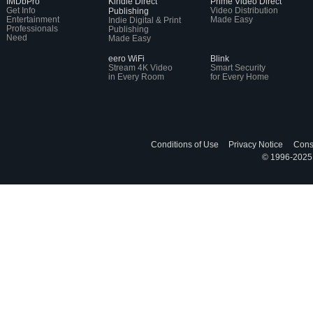
IMDbPro
Kindle Direct
Prime Video Direct
Get Info
Video Distribution
Publishing
Entertainment
Made Easy
Indie Digital & Print
Professionals
Publishing
Need
Made Easy
eero WiFi
Blink
Stream 4K Video
Smart Security
in Every Room
for Every Home
Conditions of Use
Privacy Notice
Cons
© 1996-2025, 