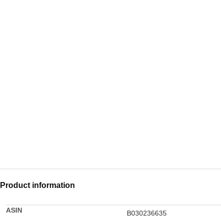
Product information
ASIN
B030236635