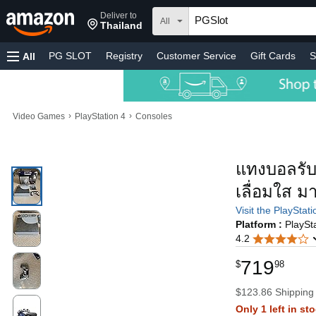
Deliver to
All
Thailand
PG SLOT
Registry
Customer Service
Gift Cards
S
All
›
›
Video Games
PlayStation 4
Consoles
แทงบอลรับ
เลื่อมใส ม
Visit the PlayStat
Platform :
PlaySt
4.2
719
$
98
$123.86 Shipping
Only 1 left in st