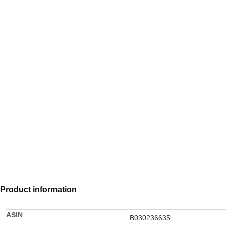
Product information
ASIN
B030236635