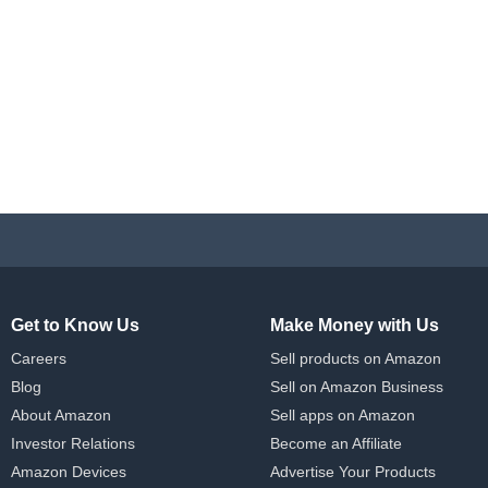
Get to Know Us
Make Money with Us
Careers
Sell products on Amazon
Blog
Sell on Amazon Business
About Amazon
Sell apps on Amazon
Investor Relations
Become an Affiliate
Amazon Devices
Advertise Your Products