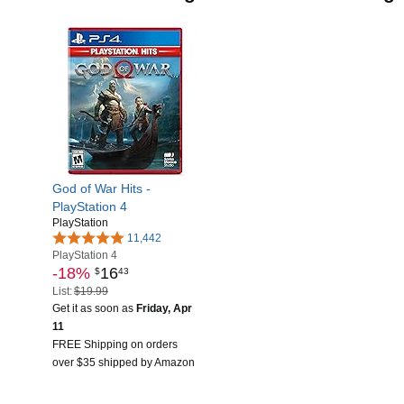
God of War Hits -
PlayStation 4
PlayStation
11,442
PlayStation 4
-18%
16
$
43
List:
$19.99
Get it as soon as
Friday, Apr
11
FREE Shipping on orders
over $35 shipped by Amazon