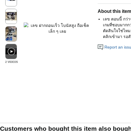
About this ite
เลข ตอนนี้ กว่
เกมที่ชอบมากกว
ตัดสินใจใช่ไหม 
คลิกเข้ามา รอสั
Report an issue
2 VIDEOS
Customers who bought this item also bough