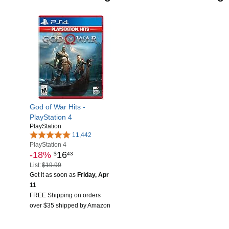
God of War Hits -
PlayStation 4
PlayStation
11,442
PlayStation 4
-18%
16
$
43
List:
$19.99
Get it as soon as
Friday, Apr
11
FREE Shipping on orders
over $35 shipped by Amazon