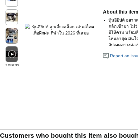
About this ite
หุ้นอียิปต์ อยา
คลิกเข้ามา ไม่
มีให้ครบ พร้อ
ใหม่ล่าสุด มั่นใ
อัปเดตอย่างต่อเน
Report an issue
2 VIDEOS
Customers who bought this item also bough