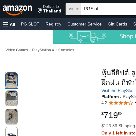
Deliver to
All
Thailand
PG SLOT
Registry
Customer Service
Gift Cards
S
All
›
›
Video Games
PlayStation 4
Consoles
หุ้นอียิปต์ 
ฝึกฝน กีฬา
Visit the PlayStat
Platform :
PlaySt
4.2
719
$
98
$123.86 Shipping
Only 1 left in st