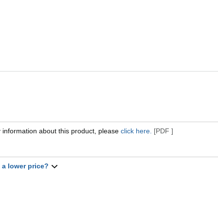
 information about this product, please
click here.
[PDF ]
t a lower price?