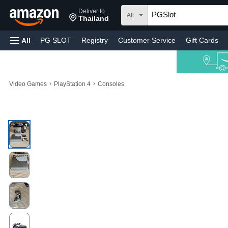
Deliver to
All
Thailand
PG SLOT
Registry
Customer Service
Gift Cards
All
›
›
Video Games
PlayStation 4
Consoles