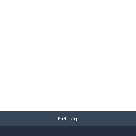
Back to top