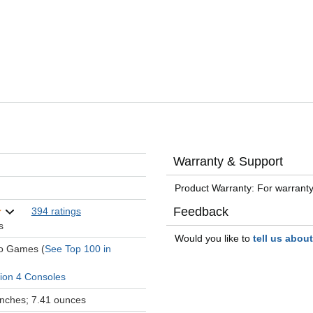
Warranty & Support
Product Warranty: For warranty
Feedback
394 ratings
s
Would you like to
tell us abou
eo Games (
See Top 100 in
tion 4 Consoles
 inches; 7.41 ounces