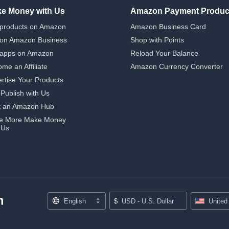
e Money with Us
Amazon Payment Produc
 products on Amazon
Amazon Business Card
 on Amazon Business
Shop with Points
 apps on Amazon
Reload Your Balance
me an Affiliate
Amazon Currency Converter
rtise Your Products
-Publish with Us
t an Amazon Hub
e More Make Money
 Us
English
$
USD - U.S. Dollar
United