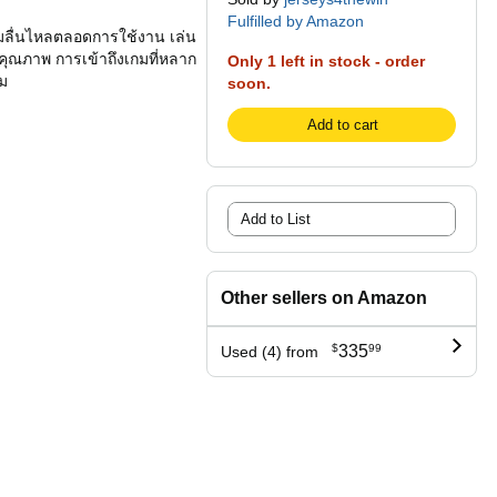
Fulfilled by Amazon
วามลื่นไหลตลอดการใช้งาน เล่น
นคุณภาพ การเข้าถึงเกมที่หลาก
Only 1 left in stock - order
ม
soon.
Add to cart
Add to List
Other sellers on Amazon
$
335
99
Used (4) from