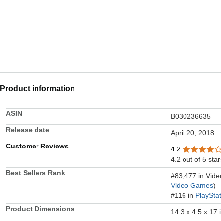
Product information
ASIN
B030236635
Release date
April 20, 2018
Customer Reviews
4.2
4.2 out of 5 star
Best Sellers Rank
#83,477 in Vid
Video Games
)
#116 in
PlaySta
Product Dimensions
14.3 x 4.5 x 17