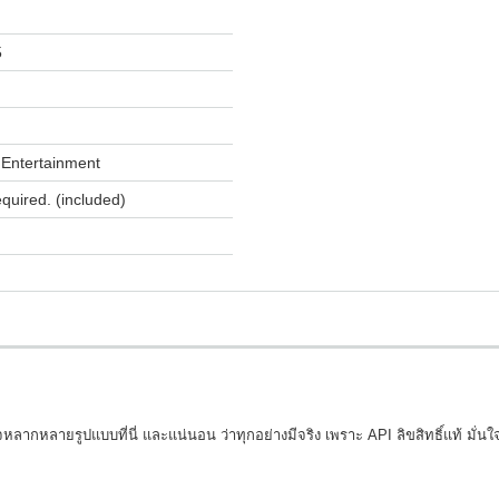
5
Entertainment
equired. (included)
าสนใจหลากหลายรูปแบบที่นี่ และแน่นอน ว่าทุกอย่างมีจริง เพราะ API ลิขสิทธิ์แท