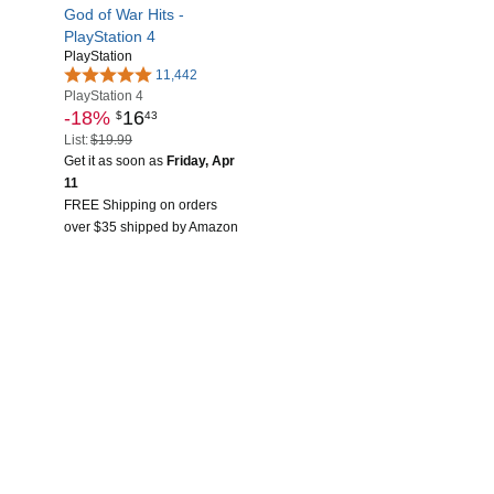
God of War Hits -
PlayStation 4
PlayStation
11,442
PlayStation 4
-18%
16
$
43
List:
$19.99
Get it as soon as
Friday, Apr
11
FREE Shipping on orders
over $35 shipped by Amazon