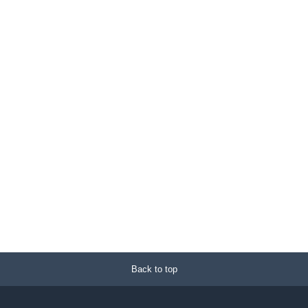
Back to top