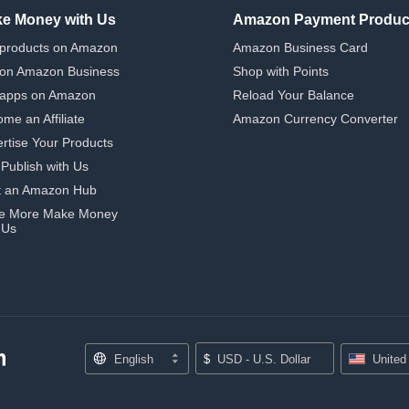
e Money with Us
Amazon Payment Produc
 products on Amazon
Amazon Business Card
 on Amazon Business
Shop with Points
 apps on Amazon
Reload Your Balance
me an Affiliate
Amazon Currency Converter
rtise Your Products
-Publish with Us
t an Amazon Hub
e More Make Money
 Us
English
$
USD - U.S. Dollar
United