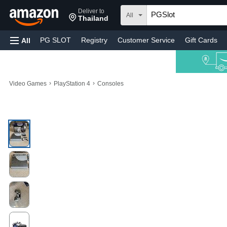
Deliver to
All
Thailand
PG SLOT
Registry
Customer Service
Gift Cards
All
›
›
Video Games
PlayStation 4
Consoles