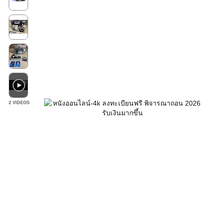
2 VIDEOS