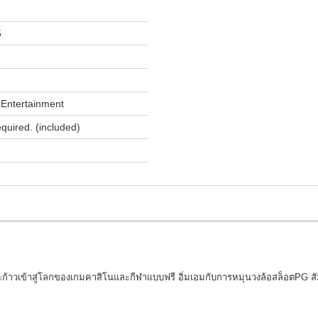
5
Entertainment
equired. (included)
ก้าวเข้าสู่โลกของเกมคาสิโนและกีฬาแบบฟรี อิ่มเอมกับการหมุนวงล้อสล็อตPG สัมผัส