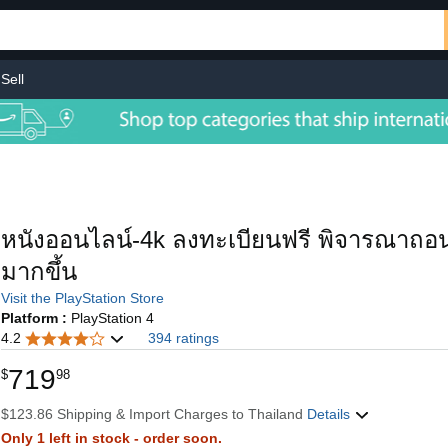
Sell
หนังออนไลน์-4k ลงทะเบียนฟรี พิจารณาถอน 
มากขึ้น
Visit the PlayStation Store
Platform :
PlayStation 4
4.2
394 ratings
719
$
98
$123.86 Shipping & Import Charges to Thailand
Details
Only 1 left in stock - order soon.