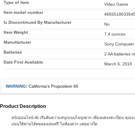
Type of item
Video Game
Item model number
465551863354
Is Discontinued By Manufacturer
No
Item Weight
7.4 ounces
Manufacturer
Sony Computer 
Batteries
2 AA batteries r
Date First Available
March 6, 2018
WARNING
:
California’s Proposition 65
Product Description
หนังออนไลน์-4k เริ่มต้นความสนุกแบบไม่ยุ่งยาก เพียงแค่ลงทะเบียน คุณจะ
แขนให้ท่านได้ทดลองเล่นฟรี ไม่ต้องฝาก แต่อย่างใด