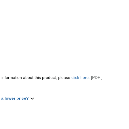
 information about this product, please
click here.
[PDF ]
t a lower price?