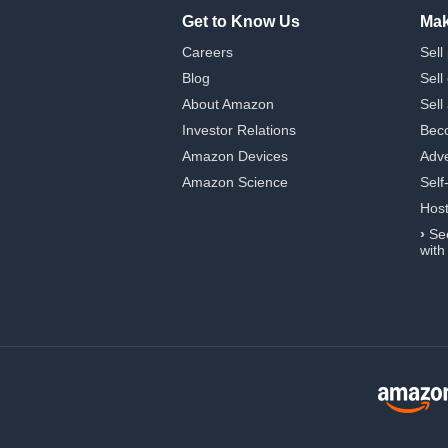
Get to Know Us
Mak
Careers
Sell
Blog
Sell
About Amazon
Sell
Investor Relations
Beco
Amazon Devices
Adve
Amazon Science
Self
Hos
›
Se
with