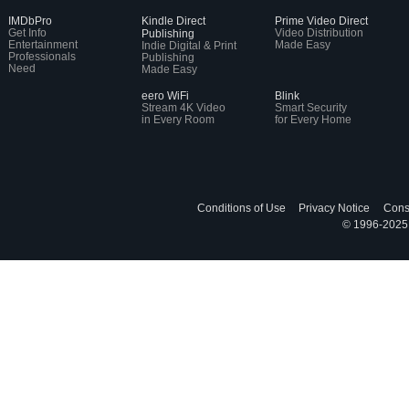
IMDbPro
Kindle Direct
Prime Video Direct
Get Info
Video Distribution
Publishing
Entertainment
Made Easy
Indie Digital & Print
Professionals
Publishing
Need
Made Easy
eero WiFi
Blink
Stream 4K Video
Smart Security
in Every Room
for Every Home
Conditions of Use
Privacy Notice
Cons
© 1996-2025, 