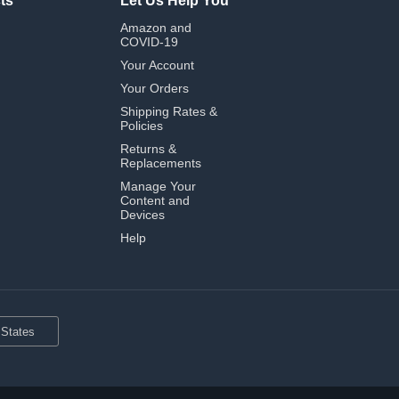
ts
Let Us Help You
Amazon and
COVID-19
Your Account
Your Orders
Shipping Rates &
Policies
Returns &
Replacements
Manage Your
Content and
Devices
Help
 States