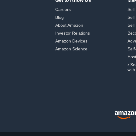
Get to Know Us
Mak
Careers
Sell
Blog
Sell
About Amazon
Sell
Investor Relations
Beco
Amazon Devices
Adve
Amazon Science
Self
Hos
›
Se
with