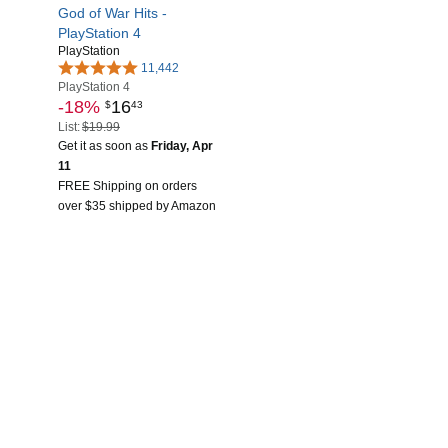
God of War Hits -
PlayStation 4
PlayStation
11,442
PlayStation 4
-18%
16
$
43
List:
$19.99
Get it as soon as
Friday, Apr
11
FREE Shipping on orders
over $35 shipped by Amazon