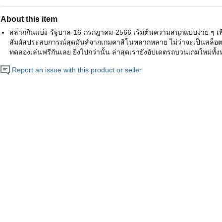
About this item
สลากกินแบ่ง-รัฐบาล-16-กรกฎาคม-2566 เริ่มต้นความสนุกแบบง่าย ๆ เพ
สัมผัสประสบการณ์สุดมันส์จากเกมคาสิโนหลากหลาย ไม่ว่าจะเป็นสล็อต ร
ทดลองเล่นฟรีกันเลย ยิ่งไปกว่านั้น ล่าสุดเรายังอัปเดตรถบวนเกมใหม่ทั้ง
Report an issue with this product or seller