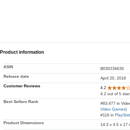
Product information
ASIN
B030236635
Release date
April 20, 2018
Customer Reviews
4.2
4.2 out of 5 star
Best Sellers Rank
#83,477 in Vid
Video Games
)
#116 in
PlaySta
Product Dimensions
14.3 x 4.5 x 17