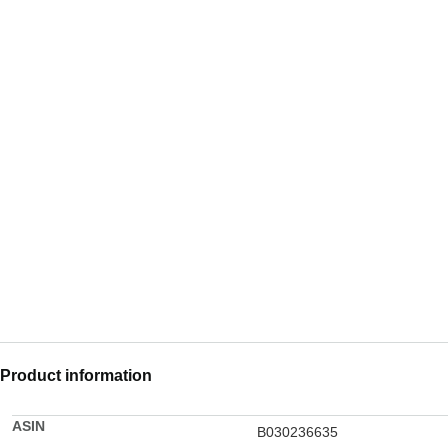
Product information
ASIN
B030236635