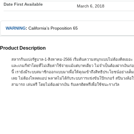
Date First Available
March 6, 2018
WARNING
:
California’s Proposition 65
Product Description
สลากกินแบ่งรัฐบาล-1-สิงหาคม-2566 เริ่มต้นความสนุกแบบไม่ต้องคิดเยอะ
และเกมกีฬาโดยที่ไม่เสียค่าใช้จ่ายแม้แต่บาทเดียว ไม่จำเป็นต้องฝากเงิน
นี้ เรายังมีระบบสมาชิกออกแบบมาเพื่อให้คุณเข้าถึงสิทธิประโยชน์อย่างเต็ม
เลย ไม่ต้องโหลดแอป พลาดไม่ได้กับระบบการแข่งขันโป๊กเกอร์ สปินวงล้อใ
สามารถ เล่นฟรี โดยไม่ต้องฝากเงิน รับเครดิตฟรีเพื่อใช้ชนะรางวัล