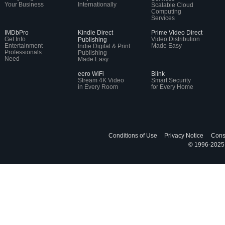
Your Business
Internationally
Scalable Cloud
Computing
Services
IMDbPro
Kindle Direct
Prime Video Direct
Get Info
Video Distribution
Publishing
Entertainment
Made Easy
Indie Digital & Print
Professionals
Publishing
Need
Made Easy
eero WiFi
Blink
Stream 4K Video
Smart Security
in Every Room
for Every Home
Conditions of Use
Privacy Notice
Cons
© 1996-2025, 