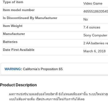
Type of item
Video Game
Item model number
465551863354
Is Discontinued By Manufacturer
No
Item Weight
7.4 ounces
Manufacturer
Sony Computer 
Batteries
2 AA batteries r
Date First Available
March 6, 2018
WARNING
:
California’s Proposition 65
Product Description
ผลการแข่งขันวอลเลย์บอลไทยอิตาลี ยังไม่หมดเพียงเท่านั้น ระบบใหม่ล่าสุด มั
แบบไม่ต้องจ่ายเพิ่ม เปิดประสบการณ์ใหม่กับเรากันได้เลย