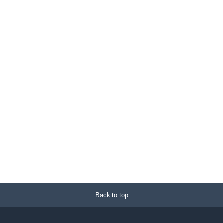
Back to top