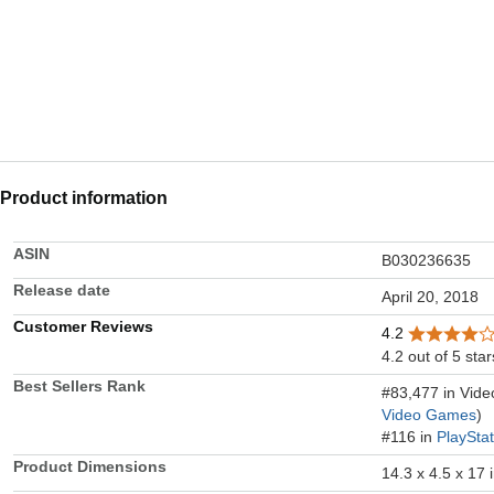
Product information
ASIN
B030236635
Release date
April 20, 2018
Customer Reviews
4.2
4.2 out of 5 star
Best Sellers Rank
#83,477 in Vid
Video Games
)
#116 in
PlaySta
Product Dimensions
14.3 x 4.5 x 17