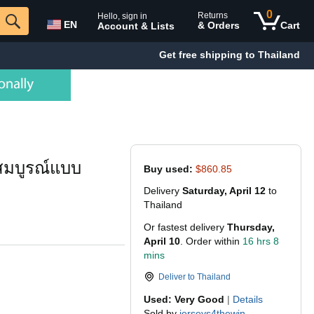
0
Returns
Hello, sign in
EN
& Orders
Cart
Account & Lists
Get free shipping to Thailand
่สมบูรณ์แบบ
Buy used:
$860.85
Delivery
Saturday, April 12
to
Thailand
Or fastest delivery
Thursday,
April 10
. Order within
16 hrs 8
mins
Deliver to
Thailand
Used: Very Good
|
Details
Sold by
jerseys4thewin