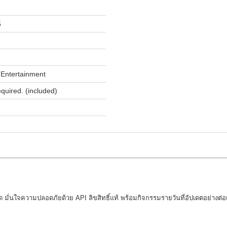
5
Entertainment
equired. (included)
่นใจความปลอดภัยด้วย API ลิขสิทธิ์แท้ พร้อมกิจกรรมรายวันที่อัปเดตอย่างต่อเนื่อง 