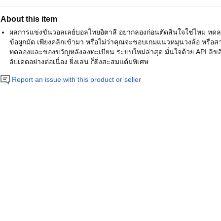
About this item
ผลการแข่งขันวอลเลย์บอลไทยอิตาลี อยากลองก่อนตัดสินใจใช่ไหม ทดลองเ
ข้อผูกมัด เพียงคลิกเข้ามา หรือไม่ว่าคุณจะชอบเกมแนวหมุนวงล้อ หรือสายกี
ทดลองและของขวัญหลังลงทะเบียน ระบบใหม่ล่าสุด มั่นใจด้วย API ลิขสิท
อัปเดตอย่างต่อเนื่อง ยิ่งเล่น ก็ยิ่งสะสมแต้มพิเศษ
Report an issue with this product or seller