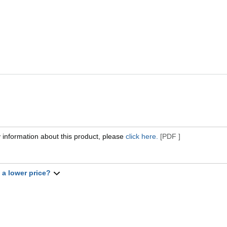
 information about this product, please
click here.
[PDF ]
t a lower price?