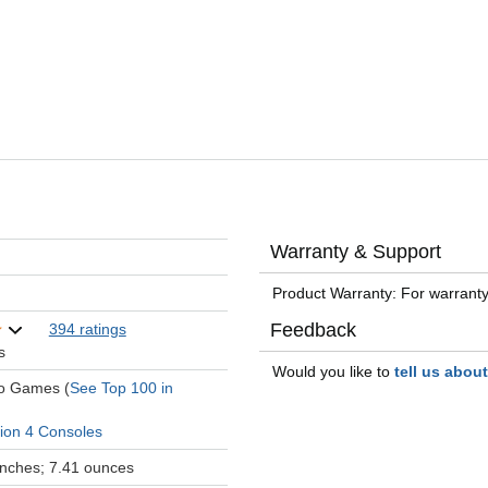
Warranty & Support
Product Warranty: For warranty
Feedback
394 ratings
s
Would you like to
tell us abou
eo Games (
See Top 100 in
tion 4 Consoles
 inches; 7.41 ounces