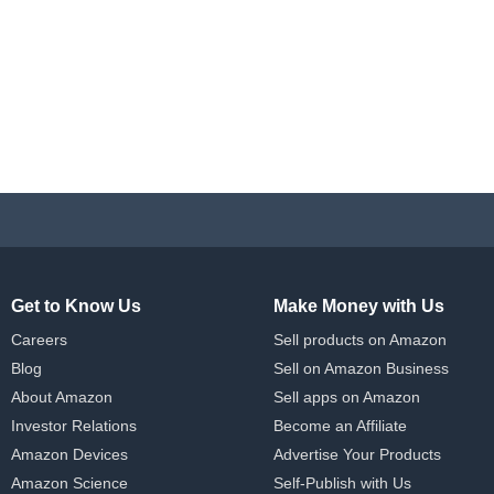
Get to Know Us
Make Money with Us
Careers
Sell products on Amazon
Blog
Sell on Amazon Business
About Amazon
Sell apps on Amazon
Investor Relations
Become an Affiliate
Amazon Devices
Advertise Your Products
Amazon Science
Self-Publish with Us