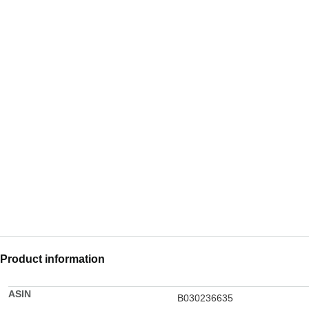
Product information
ASIN
B030236635