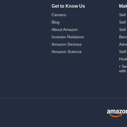
Get to Know Us
Mak
Careers
Sell
Blog
Sell
About Amazon
Sell
Investor Relations
Beco
Amazon Devices
Adve
Amazon Science
Self
Hos
›
Se
with