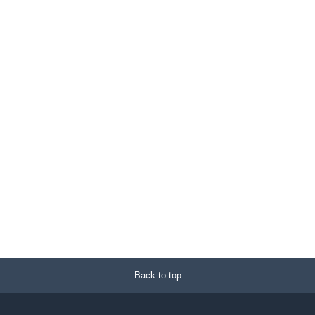
Back to top