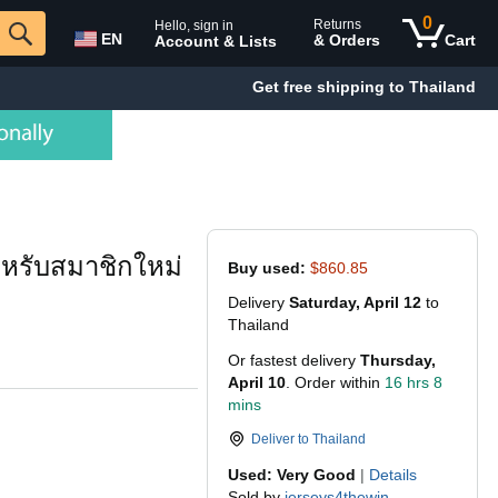
0
Returns
Hello, sign in
EN
& Orders
Cart
Account & Lists
Get free shipping to Thailand
สำหรับสมาชิกใหม่
Buy used:
$860.85
Delivery
Saturday, April 12
to
Thailand
Or fastest delivery
Thursday,
April 10
. Order within
16 hrs 8
mins
Deliver to
Thailand
Used: Very Good
|
Details
Sold by
jerseys4thewin