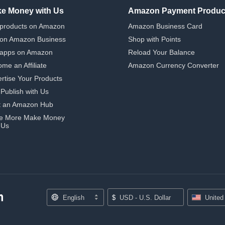
e Money with Us
Amazon Payment Produc
 products on Amazon
Amazon Business Card
 on Amazon Business
Shop with Points
 apps on Amazon
Reload Your Balance
me an Affiliate
Amazon Currency Converter
rtise Your Products
-Publish with Us
t an Amazon Hub
e More Make Money
 Us
English
$
USD - U.S. Dollar
United