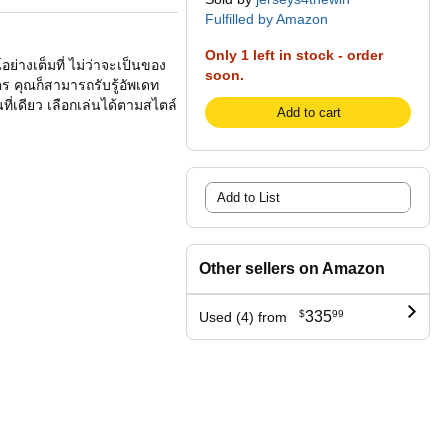
Fulfilled by Amazon
Only 1 left in stock - order
ย่างเต็มที่ ไม่ว่าจะเป็นของ
soon.
ร คุณก็สามารถรับรู้อัพเดท
ที่เดียว เลือกเล่นได้ตามสไตล์
Add to cart
Add to List
Other sellers on Amazon
$
335
99
Used (4) from