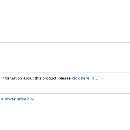
 information about this product, please
click here.
[PDF ]
t a lower price?