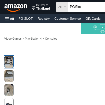
Deliver to
All
Thailand
PG SLOT
Registry
Customer Service
Gift Cards
All
›
›
Video Games
PlayStation 4
Consoles