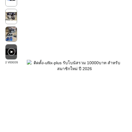
2 VIDEOS