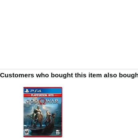
Customers who bought this item also bough