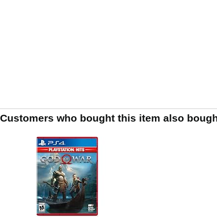
Customers who bought this item also bough