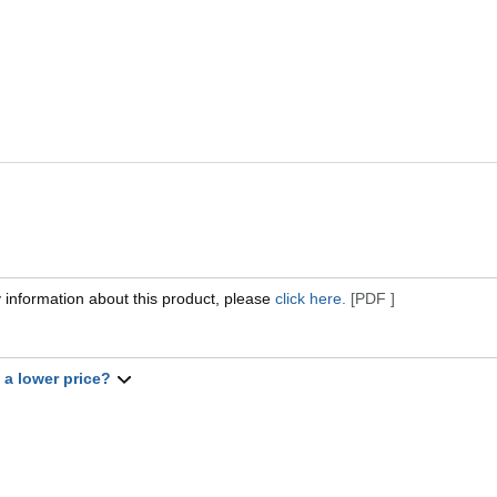
 information about this product, please
click here.
[PDF ]
t a lower price?