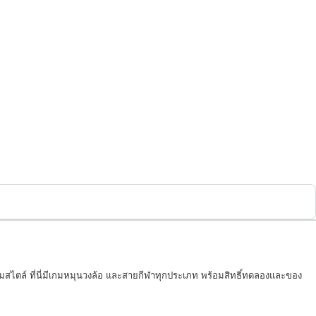
ามสไตล์ ที่นี่มีเกมหมุนวงล้อ และสายกีฬาทุกประเภท พร้อมสิทธิ์ทดลองและของ