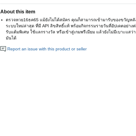
About this item
ตรวจหวย16ธค65 แม้ยังไม่ได้สมัคร คุณก็สามารถเข้ามารับของขวัญหลังล
ระบบใหม่ล่าสุด ที่มี API ลิขสิทธิ์แท้ พร้อมกิจกรรมรายวันที่อัปเดตอย่างต่อเ
รับแต้มพิเศษ ใช้แลกรางวัล หรือเข้าสู่เกมพรีเมียม แล้วยังไม่มีเบาะแสว่
มันได้
Report an issue with this product or seller