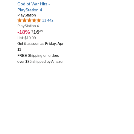
God of War Hits -
PlayStation 4
PlayStation
11,442
PlayStation 4
-18%
16
$
43
List:
$19.99
Get it as soon as
Friday, Apr
11
FREE Shipping on orders
over $35 shipped by Amazon