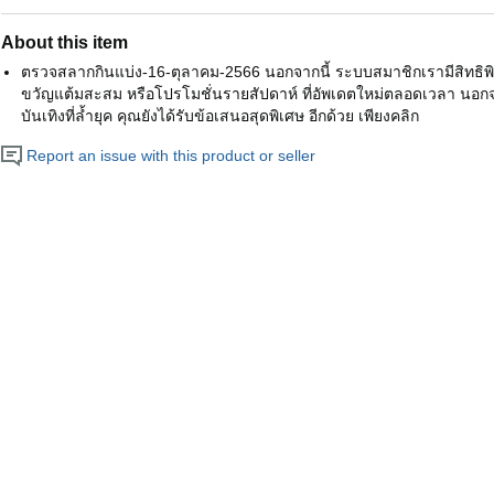
About this item
ตรวจสลากกินแบ่ง-16-ตุลาคม-2566 นอกจากนี้ ระบบสมาชิกเรามีสิทธิพ
ขวัญแต้มสะสม หรือโปรโมชั่นรายสัปดาห์ ที่อัพเดตใหม่ตลอดเวลา น
บันเทิงที่ล้ำยุค คุณยังได้รับข้อเสนอสุดพิเศษ อีกด้วย เพียงคลิก
Report an issue with this product or seller