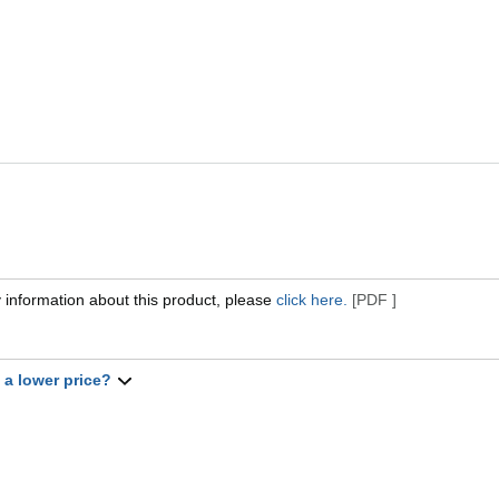
 information about this product, please
click here.
[PDF ]
t a lower price?