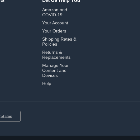
ts
Let Us Help You
Amazon and
COVID-19
Your Account
Your Orders
Shipping Rates &
Policies
Returns &
Replacements
Manage Your
Content and
Devices
Help
 States