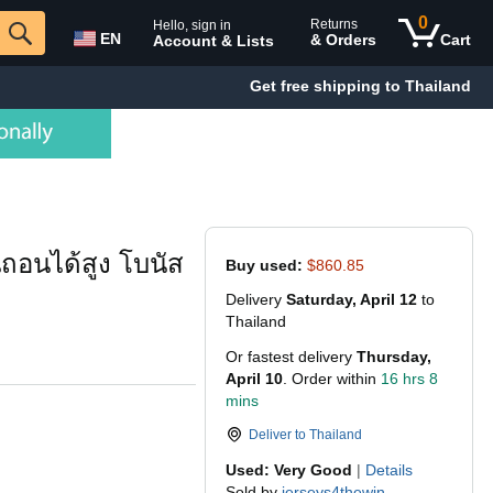
0
Returns
Hello, sign in
EN
& Orders
Cart
Account & Lists
Get free shipping to Thailand
อนได้สูง โบนัส
Buy used:
$860.85
Delivery
Saturday, April 12
to
Thailand
Or fastest delivery
Thursday,
April 10
. Order within
16 hrs 8
mins
Deliver to
Thailand
Used: Very Good
|
Details
Sold by
jerseys4thewin