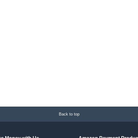
Back to top