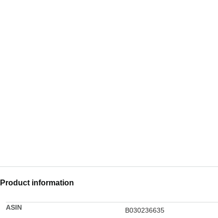
Product information
ASIN
B030236635