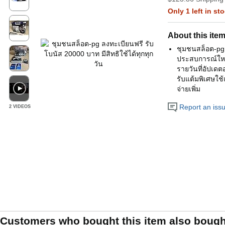
Only 1 left in st
About this ite
ชุมชนสล็อต-pg ที
ประสบการณ์ใหม่
รายวันที่อัปเดตอ
รับแต้มพิเศษใช้
จ่ายเพิ่ม
Report an issue
2 VIDEOS
Customers who bought this item also bough