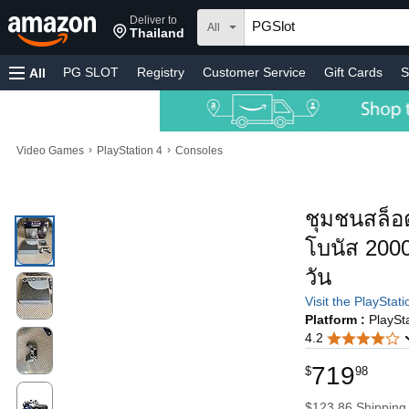
Deliver to
All
Thailand
PG SLOT
Registry
Customer Service
Gift Cards
S
All
›
›
Video Games
PlayStation 4
Consoles
ชุมชนสล็อต
โบนัส 2000
วัน
Visit the PlayStat
Platform :
PlaySt
4.2
719
$
98
$123.86 Shipping