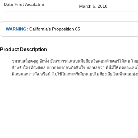
Date First Available
March 6, 2018
WARNING
:
California’s Proposition 65
Product Description
ชุมชนสล็อต-pg อีกทั้ง ยังสามารถเล่นบนมือถือหรือคอมพิวเตอร์ได้เลย โดย
สำหรับใครที่ยังลังเล อยากลองก่อนตัดสินใจ บอกเลยว่า ที่นี่มีให้ทดลองเล่
พิเศษแลกรางวัล หรือนำไปใช้ในเกมพรีเมียมแบบไม่ต้องเสียเงินเพิ่มแถมยัง